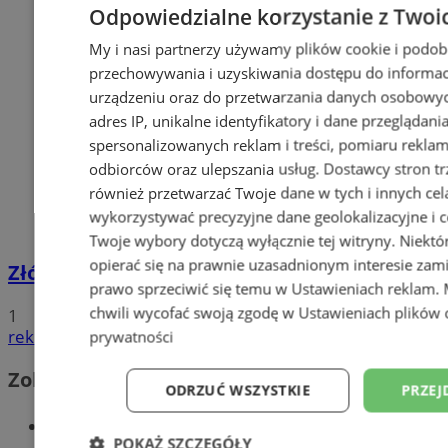
Odpowiedzialne korzystanie z Twoi
My i nasi partnerzy używamy plików cookie i podob
przechowywania i uzyskiwania dostępu do informac
urządzeniu oraz do przetwarzania danych osobowych
adres IP, unikalne identyfikatory i dane przeglądani
spersonalizowanych reklam i treści, pomiaru reklam i
odbiorców oraz ulepszania usług.
Dostawcy stron tr
również przetwarzać Twoje dane w tych i innych cel
wykorzystywać precyzyjne dane geolokalizacyjne i c
Twoje wybory dotyczą wyłącznie tej witryny. Niekt
opierać się na prawnie uzasadnionym interesie zami
Złóż wniosek o dodatek węglowy
prawo sprzeciwić się temu w
Ustawieniach reklam
.
chwili wycofać swoją zgodę w
Ustawieniach plików 
1
reklama
prywatności
Zobacz również
ODRZUĆ WSZYSTKIE
PRZEJ
Wiadomości kryminalne w Wodzisławiu
POKAŻ SZCZEGÓŁY