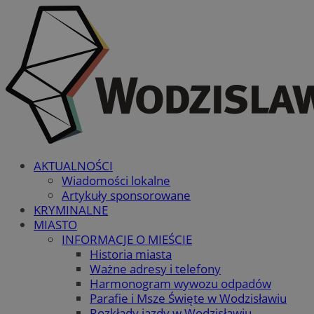
AKTUALNOŚCI
Wiadomości lokalne
Artykuły sponsorowane
KRYMINALNE
MIASTO
INFORMACJE O MIEŚCIE
Historia miasta
Ważne adresy i telefony
Harmonogram wywozu odpadów
Parafie i Msze Święte w Wodzisławiu
Rozkłady jazdy w Wodzisławiu