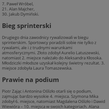
7. Paweł Wróbel,
21. Alan Majcher,
30. Jakub Dymiński.
Bieg sprinterski
Drugiego dnia zawodnicy rywalizowali w biegu
sprinterskim. Sportowcy poradzili sobie nie tylko z
rywalami, ale i z trudnymi warunkami
atmosferycznymi. Złoto zdobył Aurelio Latuszewski,
natomiast 2. miejsce należało do Aleksandra Kłosoka.
Młodziczki młodsze uzyskał kolejny świetny rezultat. 3.
miejsce zdobyła Laura Tomaszewska.
Prawie na podium
Piotr Zając i Antonina Oślizło otarli się o podium,
zajmując bardzo wysokie 4. miejsca. Szymona Mika
zdobył 6. miejsce, natomiast Magdalena Oślizło i Dawid
Wiewióra – 10. miejsca w swoich kategoriach. Alana