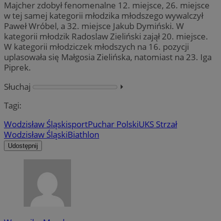
Majcher zdobył fenomenalne 12. miejsce, 26. miejsce
w tej samej kategorii młodzika młodszego wywalczył
Paweł Wróbel, a 32. miejsce Jakub Dymiński. W
kategorii młodzik Radoslaw Zieliński zajął 20. miejsce.
W kategorii młodziczek młodszych na 16. pozycji
uplasowała się Małgosia Zielińska, natomiast na 23. Iga
Piprek.
Słuchaj
⏵︎
Tagi:
Wodzisław Śląski
sport
Puchar Polski
UKS Strzał
Wodzisław Śląski
Biathlon
Udostępnij