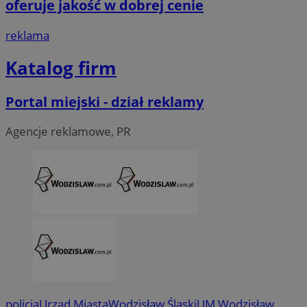
oferuje jakość w dobrej cenie
reklama
Katalog firm
Portal miejski - dział reklamy
Agencje reklamowe, PR
CookieScriptConsent
4 tygodni
CookieScript
wodzislaw.com.pl
policja
Urząd Miasta
Wodzisław Śląski
UM Wodzisław