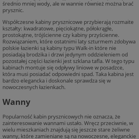
średnio mniej wody, ale w wannie również można brać
prysznic.
Współczesne kabiny prysznicowe przybierają rozmaite
kształty: kwadratowe, pięciokątne, półokrągłe,
prostokątne, trójścienne czy kabiny przyścienne.
Rozwiązaniem, które ostatnimi laty szturmem zdobywa
polskie łazienki są kabiny typu Walk-in które nie
posiadają brodzika i drzwi jedynym oddzieleniem od
pozostałej części łazienki jest szklana tafla. W tego typu
kabinach montuje się odpływy liniowe w posadzce,
która musi posiadać odpowiedni spad. Taka kabina jest
bardzo elegancka i doskonale sprawdza się w
nowoczesnych łazienkach.
Wanny
Popularność kabin prysznicowych nie oznacza, że
zainteresowanie wannami ustało. Wręcz przeciwnie, w
wielu mieszkaniach znajdują się jeszcze stare żeliwne
wanny, które zamieniane są na nowoczesne, eleganckie