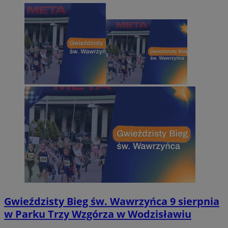
Gwieździsty Bieg św. Wawrzyńca 9 sierpnia
w Parku Trzy Wzgórza w Wodzisławiu