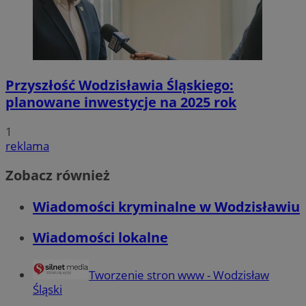
niezbędnych plików cookie nie można prawidłowo korzystać ze stro
Okre
Nazwa
Provider
/
Domena
przechow
QeSessID
wodzislaw.com.pl
1 ro
Przyszłość Wodzisławia Śląskiego:
SessID
wodzislaw.com.pl
1 ro
planowane inwestycje na 2025 rok
1
MvSessID
wodzislaw.com.pl
1 ro
reklama
INGRESSCOOKIE
Sesj
NGINX Inc.
Zobacz również
bh.contextweb.com
Wiadomości kryminalne w Wodzisławiu
Wiadomości lokalne
Tworzenie stron www - Wodzisław
euds
.rfihub.com
Sesj
Śląski
Go