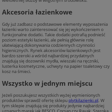
wieloletniej służby w wilgotnym środowisku.
Akcesoria łazienkowe
Gdy już zadbasz o podstawowe elementy wyposażenia
łazienki warto zainteresować się jej wykończeniem o
funkcjonalne dodatki. Takie dodatki potrafią podnieść
poziom estetyki łazienki, ale pełnią głównie rolę
ułatwiającą dokonywania codziennych czynności
higienicznych. Rynek akcesoriów łazienkowych jest
bardzo szeroki a wśród najbardziej przydatnych
znajdują się dozowniki mydła, wieszaki na ręczniki,
lusterka kosmetyczne, uchwyty na papier toaletowy czy
kosz na śmieci.
Wszystko w jednym miejscu
Jeżeli poszukujesz wszystkich wyżej wymienionych
produktów sprawdź ofertę sklepu
plytkilazienki.pl
. W
tym sklepie znajdują się produkty jedynie najbardziej
uznanych marek jak BESCO, Corsan czy Ravak. Szeroka