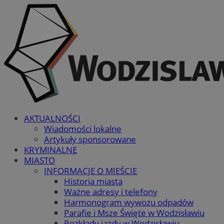
AKTUALNOŚCI
Wiadomości lokalne
Artykuły sponsorowane
KRYMINALNE
MIASTO
INFORMACJE O MIEŚCIE
Historia miasta
Ważne adresy i telefony
Harmonogram wywozu odpadów
Parafie i Msze Święte w Wodzisławiu
Rozkłady jazdy w Wodzisławiu