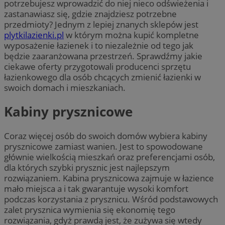
potrzebujesz wprowadzić do niej nieco odświeżenia i
zastanawiasz się, gdzie znajdziesz potrzebne
przedmioty? Jednym z lepiej znanych sklepów jest
plytkilazienki.pl
w którym można kupić kompletne
wyposażenie łazienek i to niezależnie od tego jak
będzie zaaranżowana przestrzeń. Sprawdźmy jakie
ciekawe oferty przygotowali producenci sprzętu
łazienkowego dla osób chcących zmienić łazienki w
swoich domach i mieszkaniach.
Kabiny prysznicowe
Coraz więcej osób do swoich domów wybiera kabiny
prysznicowe zamiast wanien. Jest to spowodowane
głównie wielkością mieszkań oraz preferencjami osób,
dla których szybki prysznic jest najlepszym
rozwiązaniem. Kabina prysznicowa zajmuje w łazience
mało miejsca a i tak gwarantuje wysoki komfort
podczas korzystania z prysznicu. Wśród podstawowych
zalet prysznica wymienia się ekonomię tego
rozwiązania, gdyż prawdą jest, że zużywa się wtedy