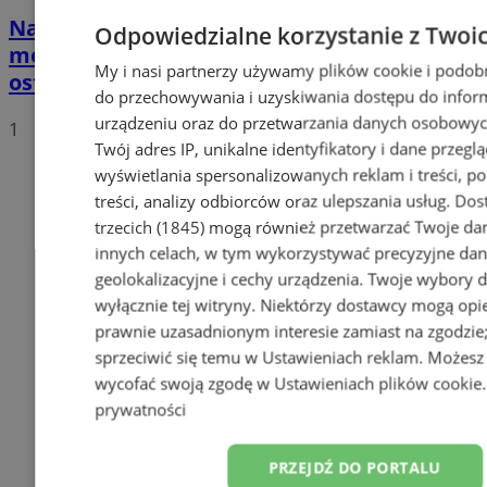
Na drogach można spotkać więcej
Odpowiedzialne korzystanie z Twoi
motocyklistów. Policjanci apelują o
My i nasi partnerzy używamy plików cookie i podob
ostrożność i rozwagę
do przechowywania i uzyskiwania dostępu do infor
urządzeniu oraz do przetwarzania danych osobowych
1
Twój adres IP, unikalne identyfikatory i dane przeglą
wyświetlania spersonalizowanych reklam i treści, p
treści, analizy odbiorców oraz ulepszania usług.
Dos
trzecich (1845)
mogą również przetwarzać Twoje dan
innych celach, w tym wykorzystywać precyzyjne da
geolokalizacyjne i cechy urządzenia. Twoje wybory 
wyłącznie tej witryny. Niektórzy dostawcy mogą opie
prawnie uzasadnionym interesie zamiast na zgodzi
sprzeciwić się temu w
Ustawieniach reklam
. Możesz
wycofać swoją zgodę w
Ustawieniach plików cookie
prywatności
PRZEJDŹ DO PORTALU