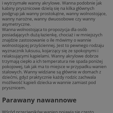
i wytrzymałe wanny akrylowe. Wanna podobnie jak
kabiny prysznicowe dzielą się na kilka głównych
podgrup jak wanny prostokątne, wanny wolnostojące,
wanny narożne, wanny dwuosobowe czy wanny
asymetryczne.
Wanna wolnostojąca to propozycja dla osób
posiadających dużą łazienkę, chociaż i w mniejszych
znajdzie zastosowanie o ile mówimy o wannie
wolnostojącej przyściennej. Jest to pewnego rodzaju
wyznacznik luksusu, kojarzący się ze spokojnymi i
relaksującymi kąpielami. Wanny akrylowe dobrze
trzymają ciepło a ich temperatura nie spada poniżej
pokojowej, tak jak ma to miejsce w przypadku wanien
stalowych. Wanny widziane są głównie w domach z
dziećmi, gdyż praktycznie każdy rodzic zachwala
możliwość kąpieli dziecka w wannie zamiast pod
prysznicem.
Parawany nawannowe
Wśród przeciwników wanien pojawia się często