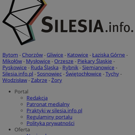
Bytom
-
Chorzów
-
Gliwice
-
Katowice
-
Łaziska Górne
-
Mikołów
-
Mysłowice
-
Orzesze
-
Piekary Śląskie
-
Pyskowice
-
Ruda Śląska
-
Rybnik
-
Siemianowice
-
Silesia.info.pl
-
Sosnowiec
-
Świętochłowice
-
Tychy
-
Wodzisław
-
Zabrze
-
Żory
Portal
Redakcja
Patronat medialny
suid
1 r
Simplifi Holdings
Inc.
Praktyki w silesia.info.pl
.simpli.fi
Regulaminy portalu
Polityka prywatności
Oferta