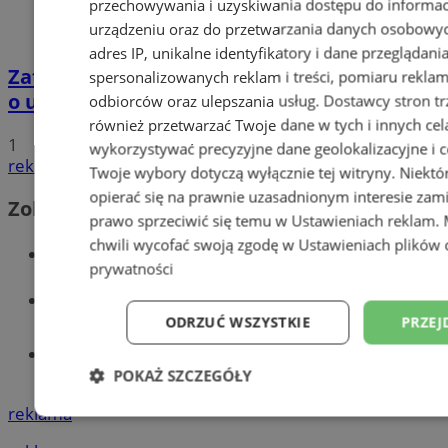
przechowywania i uzyskiwania dostępu do informac
urządzeniu oraz do przetwarzania danych osobowych
adres IP, unikalne identyfikatory i dane przeglądani
Zatrzymano 35-latka związanego ze sprawą
spersonalizowanych reklam i treści, pomiaru reklam i
o usiłowanie zabójstwa!
odbiorców oraz ulepszania usług.
Dostawcy stron tr
również przetwarzać Twoje dane w tych i innych cel
1
wykorzystywać precyzyjne dane geolokalizacyjne i c
reklama
Twoje wybory dotyczą wyłącznie tej witryny. Niekt
opierać się na prawnie uzasadnionym interesie zami
Zobacz również
prawo sprzeciwić się temu w
Ustawieniach reklam
.
chwili wycofać swoją zgodę w
Ustawieniach plików 
Wiadomości kryminalne w Wodzisławiu
prywatności
Wiadomości lokalne
ODRZUĆ WSZYSTKIE
PRZEJ
Tworzenie stron www - Wodzisław
Śląski
POKAŻ SZCZEGÓŁY
reklama
Niezbędne
Wydajność
Targetowani