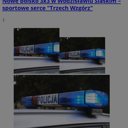
Nowe boisko 3x3 w Wodzisławiu Śląskim –
sportowe serce "Trzech Wzgórz"
1