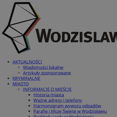
AKTUALNOŚCI
Wiadomości lokalne
Artykuły sponsorowane
KRYMINALNE
MIASTO
INFORMACJE O MIEŚCIE
Historia miasta
Ważne adresy i telefony
Harmonogram wywozu odpadów
Parafie i Msze Święte w Wodzisławiu
Rozkłady jazdy w Wodzisławiu