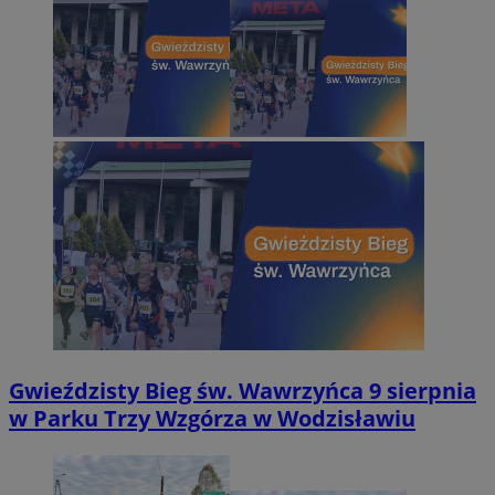
Gwieździsty Bieg św. Wawrzyńca 9 sierpnia
w Parku Trzy Wzgórza w Wodzisławiu