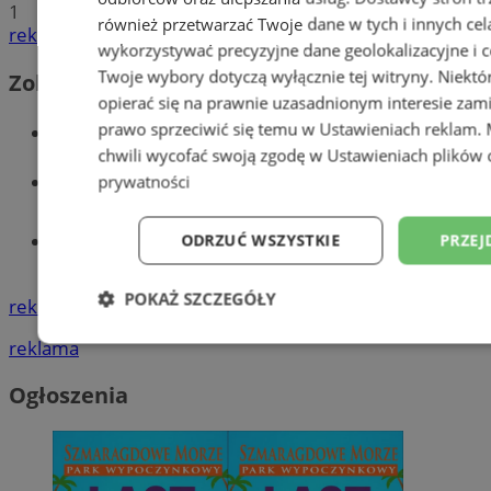
1
również przetwarzać Twoje dane w tych i innych cel
reklama
wykorzystywać precyzyjne dane geolokalizacyjne i c
Twoje wybory dotyczą wyłącznie tej witryny. Niekt
Zobacz również
opierać się na prawnie uzasadnionym interesie zami
Wiadomości kryminalne w Wodzisławiu
prawo sprzeciwić się temu w
Ustawieniach reklam
.
chwili wycofać swoją zgodę w
Ustawieniach plików 
Wiadomości lokalne
prywatności
Tworzenie stron www - Wodzisław
ODRZUĆ WSZYSTKIE
PRZEJ
Śląski
POKAŻ SZCZEGÓŁY
reklama
reklama
Niezbędne
Wydajność
Targetowani
Ogłoszenia
Niesklasyfikowane