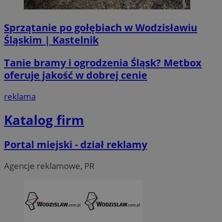
Sprzątanie po gołębiach w Wodzisławiu
li_gc
5 miesi
LinkedIn
tygod
Corporation
Śląskim | Kastelnik
.linkedin.com
Tanie bramy i ogrodzenia Śląsk? Metbox
oferuje jakość w dobrej cenie
__Secure-ROLLOUT_TOKEN
.youtube.com
5 miesi
tygod
reklama
Katalog firm
Portal miejski - dział reklamy
Agencje reklamowe, PR