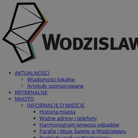
AKTUALNOŚCI
Wiadomości lokalne
Artykuły sponsorowane
KRYMINALNE
MIASTO
INFORMACJE O MIEŚCIE
Historia miasta
Ważne adresy i telefony
Harmonogram wywozu odpadów
Parafie i Msze Święte w Wodzisławiu
Rozkłady jazdy w Wodzisławiu