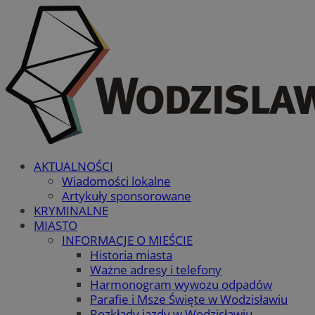
AKTUALNOŚCI
Wiadomości lokalne
Artykuły sponsorowane
KRYMINALNE
MIASTO
INFORMACJE O MIEŚCIE
Historia miasta
Ważne adresy i telefony
Harmonogram wywozu odpadów
Parafie i Msze Święte w Wodzisławiu
Rozkłady jazdy w Wodzisławiu