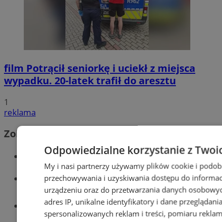
film
Potrącił seniorkę i uciekł z miejsca
wypadku. 20-latek trafił do aresztu
1
reklama
Zobacz również
Odpowiedzialne korzystanie z Twoi
Wiadomości kryminalne w Wodzisławiu
My i nasi partnerzy używamy plików cookie i podob
Wiadomości lokalne
przechowywania i uzyskiwania dostępu do informac
urządzeniu oraz do przetwarzania danych osobowych
adres IP, unikalne identyfikatory i dane przeglądani
Tworzenie stron www - Wodzisław
spersonalizowanych reklam i treści, pomiaru reklam i
Śląski