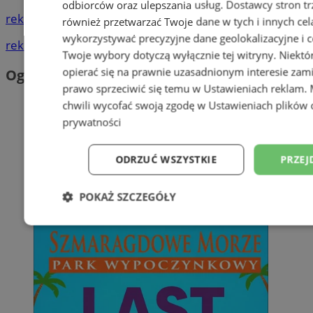
odbiorców oraz ulepszania usług.
Dostawcy stron tr
reklama
również przetwarzać Twoje dane w tych i innych cel
wykorzystywać precyzyjne dane geolokalizacyjne i c
reklama
Twoje wybory dotyczą wyłącznie tej witryny. Niekt
opierać się na prawnie uzasadnionym interesie zami
Ogłoszenia
prawo sprzeciwić się temu w
Ustawieniach reklam
.
chwili wycofać swoją zgodę w
Ustawieniach plików 
prywatności
ODRZUĆ WSZYSTKIE
PRZEJ
POKAŻ SZCZEGÓŁY
Niezbędne
Wydajność
Targetowani
Niesklasyfikowane