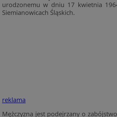
urodzonemu w dniu 17 kwietnia 1964 r
QeSessID
Siemianowicach Śląskich.
SessID
MvSessID
INGRESSCOOKIE
euds
__cf_bm
li_gc
reklama
__Secure-ROLLOU
Mężczyzna jest podejrzany o zabójstwo