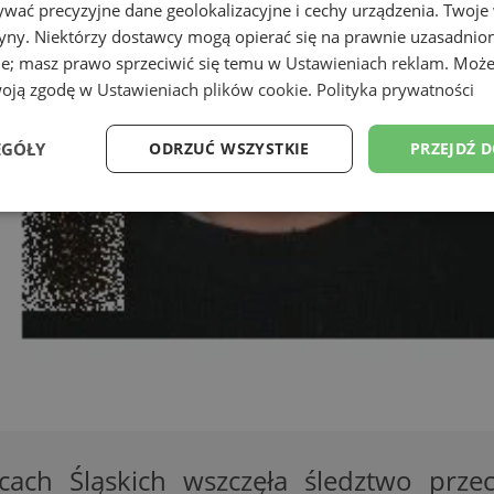
wać precyzyjne dane geolokalizacyjne i cechy urządzenia. Twoje
tryny. Niektórzy dostawcy mogą opierać się na prawnie uzasadnio
ie; masz prawo sprzeciwić się temu w
Ustawieniach reklam
. Może
woją zgodę w
Ustawieniach plików cookie
.
Polityka prywatności
EGÓŁY
ODRZUĆ WSZYSTKIE
PRZEJDŹ 
Wydajność
Targetowanie
Funkcjonalność
Ni
ezbędne
Wydajność
Targetowanie
Funkcjonalność
Niesklasyfikow
ie umożliwiają korzystanie z podstawowych funkcji strony internetowej, takich jak log
Bez niezbędnych plików cookie nie można prawidłowo korzystać ze strony internetowe
Okres
ach Śląskich wszczęła śledztwo prz
Provider
/
Domena
Opis
przechowywania