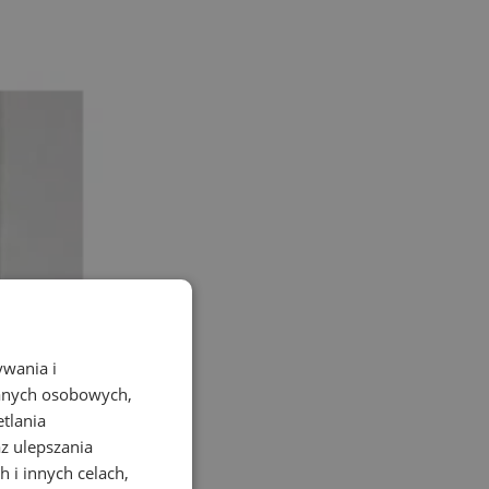
ywania i
danych osobowych,
etlania
az ulepszania
 i innych celach,