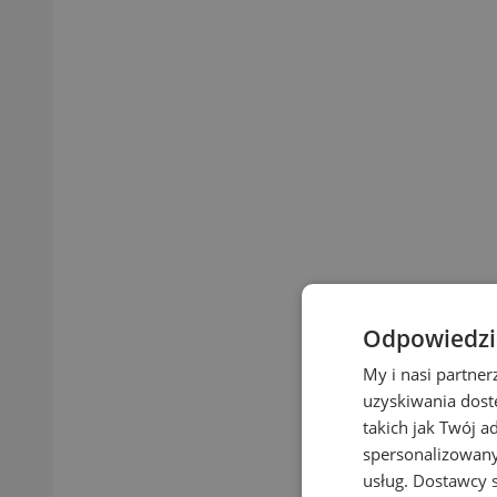
Odpowiedzia
My i nasi partne
uzyskiwania dost
takich jak Twój a
spersonalizowanyc
usług.
Dostawcy s