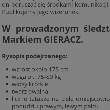
on poruszać się środkami komunikacji m
Publikujemy jego wizerunek.
CookieScriptConse
W prowadzonym śledztw
Markiem GIERACZ.
VISITOR_PRIVACY_
Rysopis podejrzanego:
wzrost około 175 cm
suid
waga ok. 75-80 kg
włosy krótkie
twarz owalna
liczne tatuaże na ciele umiejsco
Nazwa
Pro
Nazwa
Nazwa
Do
podudziu prawym, lewym palcu
Nazwa
ustat_bzgfew1atv22
sa-user-id
google_push
.bi