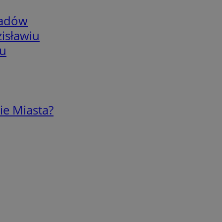
adów
isławiu
iu
ie Miasta?