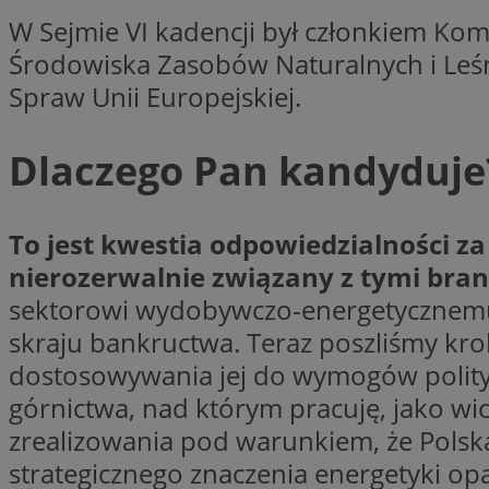
W Sejmie VI kadencji był członkiem Komi
Środowiska Zasobów Naturalnych i Leśn
CookieScriptConse
Spraw Unii Europejskiej.
Dlaczego Pan kandyduje
VISITOR_PRIVACY_
To jest kwestia odpowiedzialności za 
nierozerwalnie związany z tymi bra
sektorowi wydobywczo-energetycznemu. 
suid
skraju bankructwa. Teraz poszliśmy krok
dostosowywania jej do wymogów polityki
górnictwa, nad którym pracuję, jako wic
Nazwa
zrealizowania pod warunkiem, że Polską
Pro
Nazwa
Nazwa
Do
strategicznego znaczenia energetyki op
Nazwa
ustat_bzgfew1atv22
sa-user-id
google_push
.bi