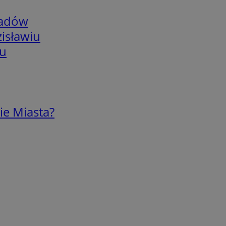
adów
isławiu
iu
ie Miasta?