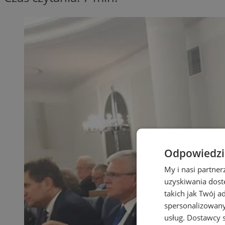
Odpowiedzia
My i nasi partne
uzyskiwania dost
takich jak Twój a
spersonalizowanyc
usług.
Dostawcy s