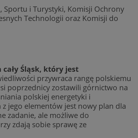
ctwem bezpiecznych
, Sportu i Turystyki, Komisji Ochrony
 tym samym
nych danych.
snych Technologii oraz Komisji do
rzez usługę Cookie-
preferencji
 na pliki cookie.
ookie Cookie-
nformacje o zgodzie
ncjach dotyczących
ia z witryny.
olityki prywatności
ich przestrzeganie
cały Śląsk, który jest
temu użytkownik nie
woich preferencji,
wiedliwości przywraca rangę polskiemu
 z regulacjami
i poprzednicy zostawili górnictwo na
 identyfikatora
iania polskiej energetyki i
 z jego elementów jest nowy plan dla
dne zadanie, ale możliwe do
rzy zdają sobie sprawę ze
 i przechowywania
ia interakcji