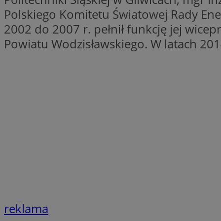
QeSessID
Polskiego Komitetu Światowej Rady Ene
SessID
2002 do 2007 r. pełnił funkcję jej wice
MvSessID
Powiatu Wodzisławskiego. W latach 20
INGRESSCOOKIE
euds
__cf_bm
li_gc
__Secure-ROLLOU
reklama