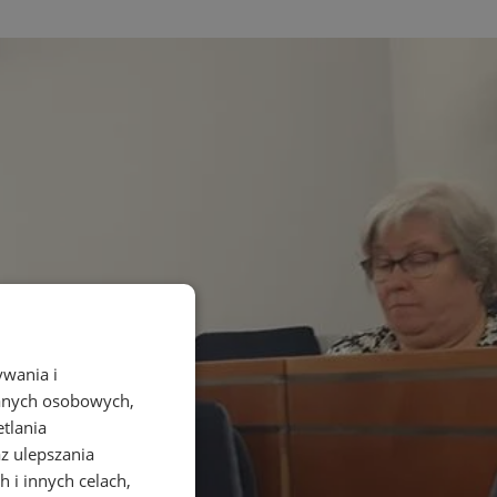
ywania i
danych osobowych,
etlania
az ulepszania
 i innych celach,