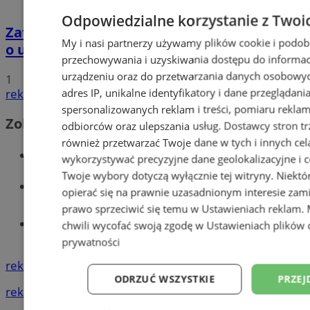
Odpowiedzialne korzystanie z Twoi
Zatrzymano 35-latka związanego ze sprawą
My i nasi partnerzy używamy plików cookie i podob
o usiłowanie zabójstwa!
przechowywania i uzyskiwania dostępu do informac
urządzeniu oraz do przetwarzania danych osobowych
1
adres IP, unikalne identyfikatory i dane przeglądani
reklama
spersonalizowanych reklam i treści, pomiaru reklam i
Zobacz również
odbiorców oraz ulepszania usług.
Dostawcy stron tr
również przetwarzać Twoje dane w tych i innych cel
Wiadomości kryminalne w Wodzisławiu
wykorzystywać precyzyjne dane geolokalizacyjne i c
Twoje wybory dotyczą wyłącznie tej witryny. Niekt
Wiadomości lokalne
opierać się na prawnie uzasadnionym interesie zami
prawo sprzeciwić się temu w
Ustawieniach reklam
.
Tworzenie stron www - Wodzisław
chwili wycofać swoją zgodę w
Ustawieniach plików 
Śląski
prywatności
reklama
ODRZUĆ WSZYSTKIE
PRZEJ
reklama