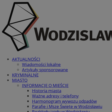
AKTUALNOŚCI
Wiadomości lokalne
Artykuły sponsorowane
KRYMINALNE
MIASTO
INFORMACJE O MIEŚCIE
Historia miasta
Ważne adresy i telefony
Harmonogram wywozu odpadów
Parafie i Msze Święte w Wodzisławiu
Rozkłady jazdy w Wodzisławiu