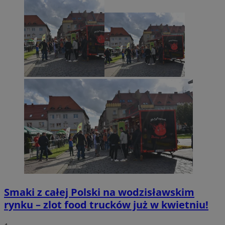
Smaki z całej Polski na wodzisławskim
rynku – zlot food trucków już w kwietniu!