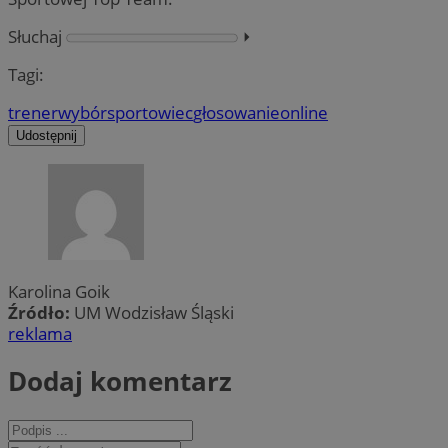
Słuchaj
⏵︎
Tagi:
trener
wybór
sportowiec
głosowanie
online
Udostępnij
Karolina Goik
Źródło:
UM Wodzisław Śląski
reklama
Dodaj komentarz