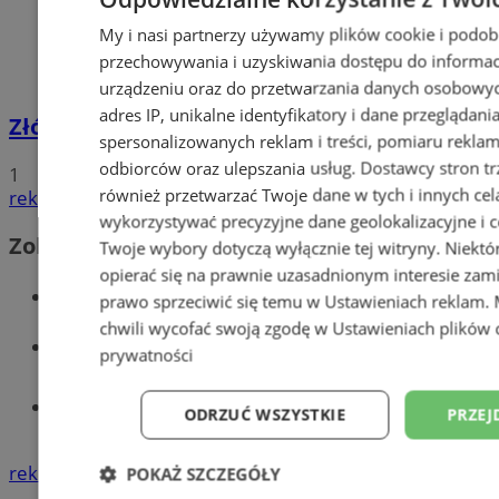
My i nasi partnerzy używamy plików cookie i podob
przechowywania i uzyskiwania dostępu do informac
urządzeniu oraz do przetwarzania danych osobowych
adres IP, unikalne identyfikatory i dane przeglądani
Złóż wniosek o dodatek węglowy
spersonalizowanych reklam i treści, pomiaru reklam i
odbiorców oraz ulepszania usług.
Dostawcy stron tr
1
również przetwarzać Twoje dane w tych i innych cel
reklama
wykorzystywać precyzyjne dane geolokalizacyjne i c
Zobacz również
Twoje wybory dotyczą wyłącznie tej witryny. Niekt
opierać się na prawnie uzasadnionym interesie zami
Wiadomości kryminalne w Wodzisławiu
prawo sprzeciwić się temu w
Ustawieniach reklam
.
chwili wycofać swoją zgodę w
Ustawieniach plików 
Wiadomości lokalne
prywatności
Tworzenie stron www - Wodzisław
ODRZUĆ WSZYSTKIE
PRZEJ
Śląski
reklama
POKAŻ SZCZEGÓŁY