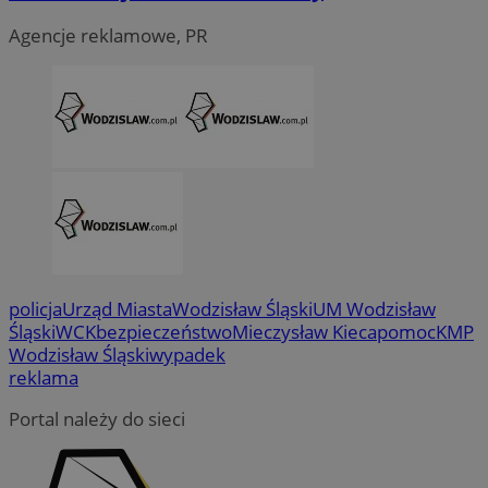
Agencje reklamowe, PR
CookieScriptConsent
4 tygodni
CookieScript
wodzislaw.com.pl
policja
Urząd Miasta
Wodzisław Śląski
UM Wodzisław
Śląski
WCK
bezpieczeństwo
Mieczysław Kieca
pomoc
KMP
Wodzisław Śląski
wypadek
reklama
Portal należy do sieci