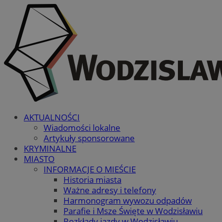
AKTUALNOŚCI
Wiadomości lokalne
Artykuły sponsorowane
KRYMINALNE
MIASTO
INFORMACJE O MIEŚCIE
Historia miasta
Ważne adresy i telefony
Harmonogram wywozu odpadów
Parafie i Msze Święte w Wodzisławiu
Rozkłady jazdy w Wodzisławiu