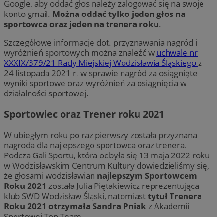
Google, aby oddać głos należy zalogować się na swoje
konto gmail.
Można oddać tylko jeden głos na
sportowca oraz jeden na trenera roku
.
Szczegółowe informacje dot. przyznawania nagród i
wyróżnień sportowych można znaleźć w
uchwale nr
XXXIX/379/21 Rady Miejskiej Wodzisławia Śląskiego
z
24 listopada 2021 r. w sprawie nagród za osiągnięte
wyniki sportowe oraz wyróżnień za osiągnięcia w
działalności sportowej.
Sportowiec oraz Trener roku 2021
W ubiegłym roku po raz pierwszy została przyznana
nagroda dla najlepszego sportowca oraz trenera.
Podcza Gali Sportu, która odbyła się 13 maja 2022 roku
w Wodzisławskim Centrum Kultury dowiedzieliśmy się,
że głosami wodzisławian
najlepszym Sportowcem
Roku 2021
została Julia Piętakiewicz reprezentująca
klub SWD Wodzisław Śląski, natomiast
tytuł Trenera
Roku 2021
otrzymała Sandra Pniak
z Akademii
Sportowej Top Team.