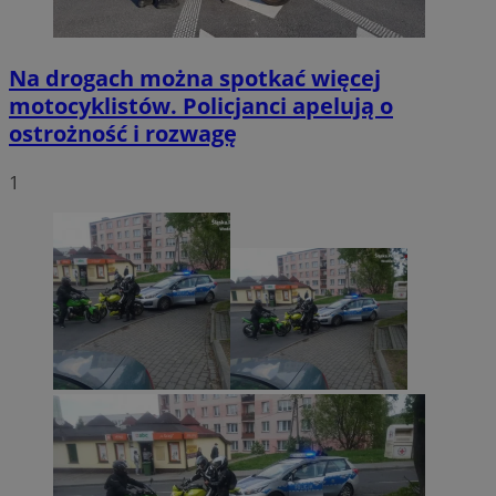
Na drogach można spotkać więcej
motocyklistów. Policjanci apelują o
ostrożność i rozwagę
1