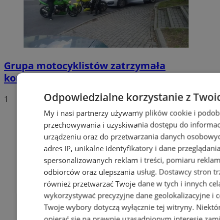
Grupa motocyklistów zatrzymała
kompletnie pijanego mężczyznę
Odpowiedzialne korzystanie z Twoi
1
My i nasi partnerzy używamy plików cookie i podob
przechowywania i uzyskiwania dostępu do informac
urządzeniu oraz do przetwarzania danych osobowych
adres IP, unikalne identyfikatory i dane przeglądani
spersonalizowanych reklam i treści, pomiaru reklam i
odbiorców oraz ulepszania usług.
Dostawcy stron tr
również przetwarzać Twoje dane w tych i innych cel
wykorzystywać precyzyjne dane geolokalizacyjne i c
Twoje wybory dotyczą wyłącznie tej witryny. Niekt
opierać się na prawnie uzasadnionym interesie zami