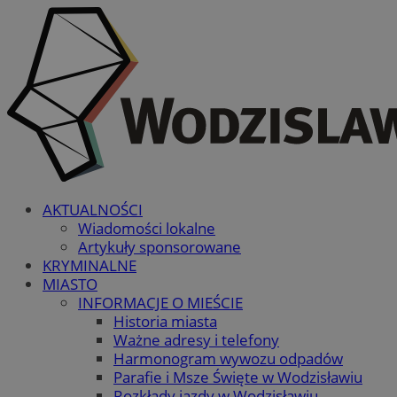
AKTUALNOŚCI
Wiadomości lokalne
Artykuły sponsorowane
KRYMINALNE
MIASTO
INFORMACJE O MIEŚCIE
Historia miasta
Ważne adresy i telefony
Harmonogram wywozu odpadów
Parafie i Msze Święte w Wodzisławiu
Rozkłady jazdy w Wodzisławiu