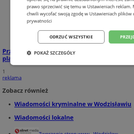
prawo sprzeciwić się temu w
Ustawieniach reklam
.
chwili wycofać swoją zgodę w
Ustawieniach plików 
prywatności
ODRZUĆ WSZYSTKIE
PRZEJ
Przyszłość Wodzisławia Śląskiego:
POKAŻ SZCZEGÓŁY
planowane inwestycje na 2025 rok
Niezbędne
Wydajność
Targetowani
1
reklama
Niesklasyfikowane
Zobacz również
Wiadomości kryminalne w Wodzisławiu
Wiadomości lokalne
Niezbędne
Wydajność
Targetowanie
Funkcjonalno
Tworzenie stron www - Wodzisław