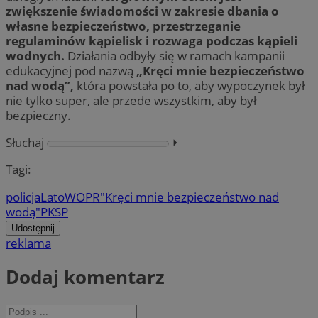
zwiększenie świadomości w zakresie dbania o
własne bezpieczeństwo, przestrzeganie
regulaminów kąpielisk i rozwaga podczas kąpieli
wodnych.
Działania odbyły się w ramach kampanii
edukacyjnej pod nazwą
„Kręci mnie bezpieczeństwo
nad wodą”,
która powstała po to, aby wypoczynek był
nie tylko super, ale przede wszystkim, aby był
bezpieczny.
Słuchaj
⏵︎
Tagi:
policja
Lato
WOPR
"Kręci mnie bezpieczeństwo nad
wodą"
PKSP
Udostępnij
reklama
Dodaj komentarz