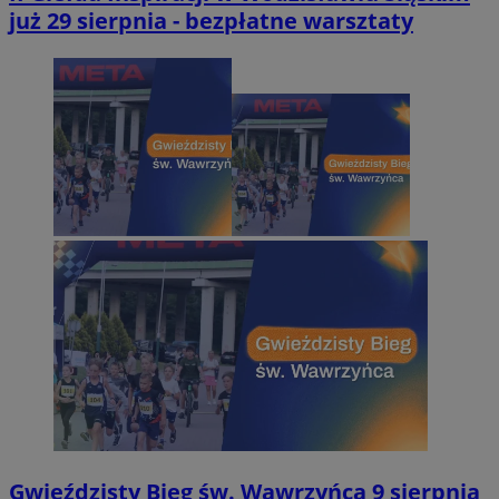
już 29 sierpnia - bezpłatne warsztaty
Gwieździsty Bieg św. Wawrzyńca 9 sierpnia