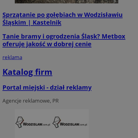
Sprzątanie po gołębiach w Wodzisławiu
li_gc
5 miesi
LinkedIn
tygod
Corporation
Śląskim | Kastelnik
.linkedin.com
Tanie bramy i ogrodzenia Śląsk? Metbox
oferuje jakość w dobrej cenie
__Secure-ROLLOUT_TOKEN
.youtube.com
5 miesi
tygod
reklama
Katalog firm
Portal miejski - dział reklamy
Agencje reklamowe, PR