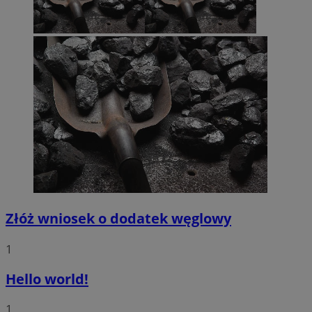
Złóż wniosek o dodatek węglowy
1
Hello world!
1