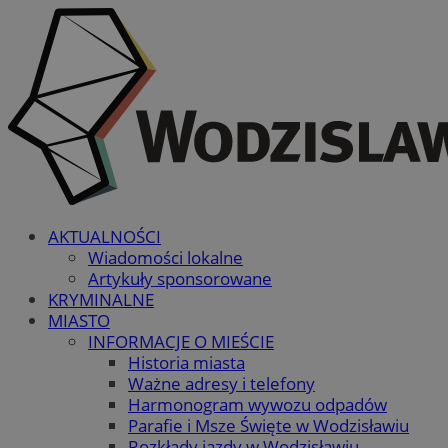
AKTUALNOŚCI
Wiadomości lokalne
Artykuły sponsorowane
KRYMINALNE
MIASTO
INFORMACJE O MIEŚCIE
Historia miasta
Ważne adresy i telefony
Harmonogram wywozu odpadów
Parafie i Msze Święte w Wodzisławiu
Rozkłady jazdy w Wodzisławiu