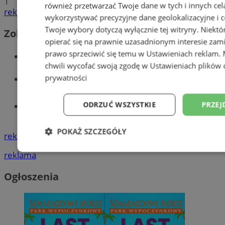
1
również przetwarzać Twoje dane w tych i innych cel
reklama
wykorzystywać precyzyjne dane geolokalizacyjne i c
Twoje wybory dotyczą wyłącznie tej witryny. Niekt
Zobacz również
opierać się na prawnie uzasadnionym interesie zami
prawo sprzeciwić się temu w
Ustawieniach reklam
.
Wiadomości kryminalne w Wodzisławiu
chwili wycofać swoją zgodę w
Ustawieniach plików 
Wiadomości lokalne
prywatności
ODRZUĆ WSZYSTKIE
PRZEJ
Tworzenie stron www - Wodzisław
Śląski
POKAŻ SZCZEGÓŁY
reklama
Niezbędne
Wydajność
Targetowani
reklama
Ogłoszenia
Niesklasyfikowane