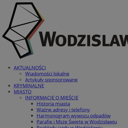
AKTUALNOŚCI
Wiadomości lokalne
Artykuły sponsorowane
KRYMINALNE
MIASTO
INFORMACJE O MIEŚCIE
Historia miasta
Ważne adresy i telefony
Harmonogram wywozu odpadów
Parafie i Msze Święte w Wodzisławiu
Rozkłady jazdy w Wodzisławiu