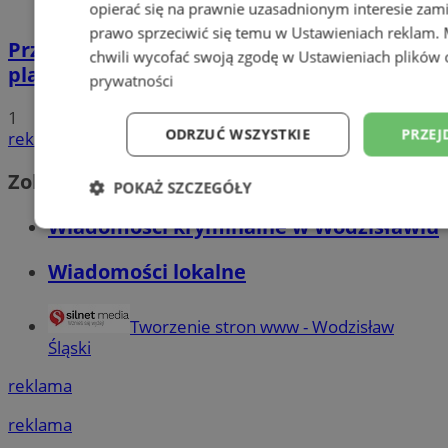
opierać się na prawnie uzasadnionym interesie zami
prawo sprzeciwić się temu w
Ustawieniach reklam
.
Przyszłość Wodzisławia Śląskiego:
chwili wycofać swoją zgodę w
Ustawieniach plików 
planowane inwestycje na 2025 rok
prywatności
1
ODRZUĆ WSZYSTKIE
PRZEJ
reklama
Zobacz również
POKAŻ SZCZEGÓŁY
Wiadomości kryminalne w Wodzisławiu
Niezbędne
Wydajność
Targetowani
Wiadomości lokalne
Niesklasyfikowane
Tworzenie stron www - Wodzisław
Śląski
reklama
reklama