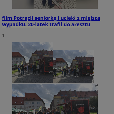
film
Potrącił seniorkę i uciekł z miejsca
wypadku. 20-latek trafił do aresztu
1