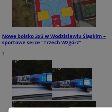
Nowe boisko 3x3 w Wodzisławiu Śląskim –
sportowe serce "Trzech Wzgórz"
1