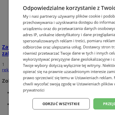
Odpowiedzialne korzystanie z Twoi
My i nasi partnerzy używamy plików cookie i podob
przechowywania i uzyskiwania dostępu do informac
urządzeniu oraz do przetwarzania danych osobowych
adres IP, unikalne identyfikatory i dane przeglądani
spersonalizowanych reklam i treści, pomiaru reklam i
Zatrzymany za złamanie podwójnego
odbiorców oraz ulepszania usług.
Dostawcy stron tr
zakazu prowadzenia pojazdów!
również przetwarzać Twoje dane w tych i innych cel
wykorzystywać precyzyjne dane geolokalizacyjne i c
1
Twoje wybory dotyczą wyłącznie tej witryny. Niekt
reklama
opierać się na prawnie uzasadnionym interesie zami
prawo sprzeciwić się temu w
Ustawieniach reklam
.
Zobacz również
chwili wycofać swoją zgodę w
Ustawieniach plików 
prywatności
Wiadomości kryminalne w Wodzisławiu
Wiadomości lokalne
ODRZUĆ WSZYSTKIE
PRZEJ