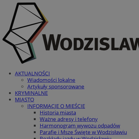
AKTUALNOŚCI
Wiadomości lokalne
Artykuły sponsorowane
KRYMINALNE
MIASTO
INFORMACJE O MIEŚCIE
Historia miasta
Ważne adresy i telefony
Harmonogram wywozu odpadów
Parafie i Msze Święte w Wodzisławiu
Rozkłady jazdy w Wodzisławiu