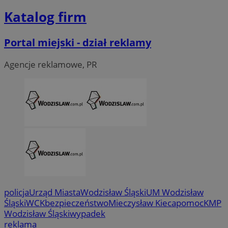
Katalog firm
Portal miejski - dział reklamy
Agencje reklamowe, PR
CookieScriptConsent
4 tygodni
CookieScript
wodzislaw.com.pl
policja
Urząd Miasta
Wodzisław Śląski
UM Wodzisław
Śląski
WCK
bezpieczeństwo
Mieczysław Kieca
pomoc
KMP
Wodzisław Śląski
wypadek
reklama