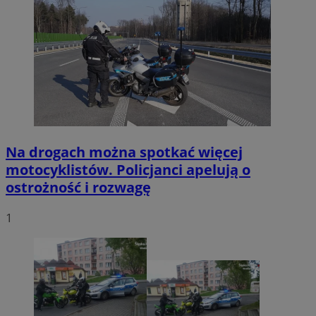
Na drogach można spotkać więcej
motocyklistów. Policjanci apelują o
ostrożność i rozwagę
1