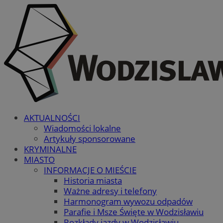
AKTUALNOŚCI
Wiadomości lokalne
Artykuły sponsorowane
KRYMINALNE
MIASTO
INFORMACJE O MIEŚCIE
Historia miasta
Ważne adresy i telefony
Harmonogram wywozu odpadów
Parafie i Msze Święte w Wodzisławiu
Rozkłady jazdy w Wodzisławiu