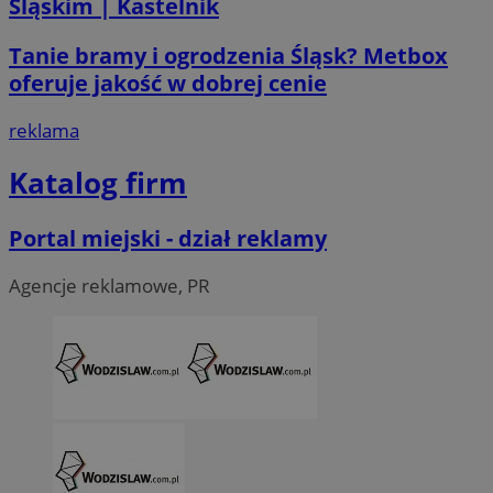
Śląskim | Kastelnik
li_gc
5 miesi
LinkedIn
Tanie bramy i ogrodzenia Śląsk? Metbox
tygod
Corporation
.linkedin.com
oferuje jakość w dobrej cenie
reklama
__Secure-ROLLOUT_TOKEN
.youtube.com
5 miesi
tygod
Katalog firm
Portal miejski - dział reklamy
Agencje reklamowe, PR