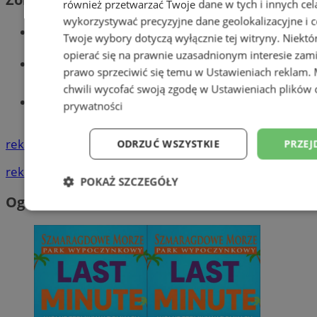
również przetwarzać Twoje dane w tych i innych cel
wykorzystywać precyzyjne dane geolokalizacyjne i c
Wiadomości kryminalne w Wodzisławiu
Twoje wybory dotyczą wyłącznie tej witryny. Niekt
opierać się na prawnie uzasadnionym interesie zami
Wiadomości lokalne
prawo sprzeciwić się temu w
Ustawieniach reklam
.
chwili wycofać swoją zgodę w
Ustawieniach plików 
Tworzenie stron www - Wodzisław
prywatności
Śląski
reklama
ODRZUĆ WSZYSTKIE
PRZEJ
reklama
POKAŻ SZCZEGÓŁY
Ogłoszenia
Niezbędne
Wydajność
Targetowani
Niesklasyfikowane