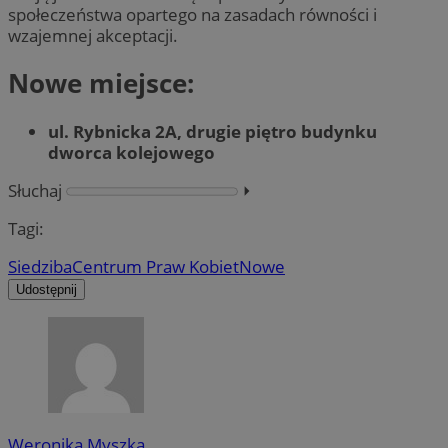
społeczeństwa opartego na zasadach równości i
wzajemnej akceptacji.
Nowe miejsce:
ul. Rybnicka 2A, drugie piętro budynku
dworca kolejowego
Słuchaj
⏵︎
Tagi:
Siedziba
Centrum Praw Kobiet
Nowe
Udostępnij
Weronika Myszka