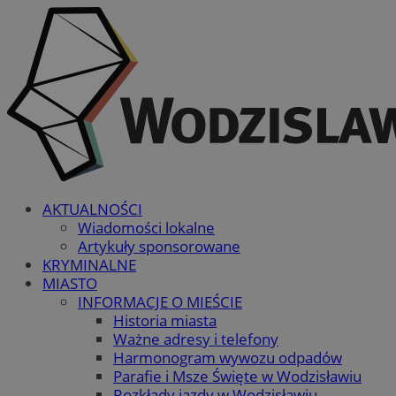
AKTUALNOŚCI
Wiadomości lokalne
Artykuły sponsorowane
KRYMINALNE
MIASTO
INFORMACJE O MIEŚCIE
Historia miasta
Ważne adresy i telefony
Harmonogram wywozu odpadów
Parafie i Msze Święte w Wodzisławiu
Rozkłady jazdy w Wodzisławiu