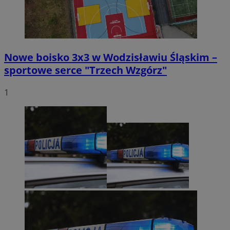
Nowe boisko 3x3 w Wodzisławiu Śląskim –
sportowe serce "Trzech Wzgórz"
1