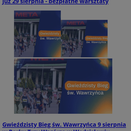
już 29 sierpnia - bezpłatne warsztaty
Gwieździsty Bieg św. Wawrzyńca 9 sierpnia