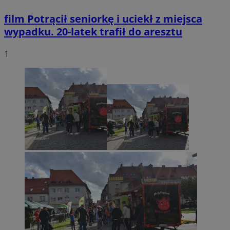
film
Potrącił seniorkę i uciekł z miejsca
wypadku. 20-latek trafił do aresztu
1