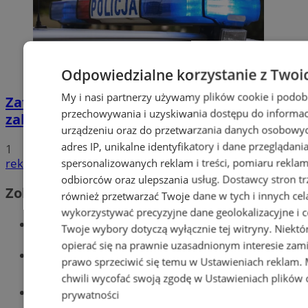
Odpowiedzialne korzystanie z Twoi
My i nasi partnerzy używamy plików cookie i podob
Zatrzymany za złamanie podwójnego
przechowywania i uzyskiwania dostępu do informac
zakazu prowadzenia pojazdów!
urządzeniu oraz do przetwarzania danych osobowych
adres IP, unikalne identyfikatory i dane przeglądani
1
spersonalizowanych reklam i treści, pomiaru reklam i
reklama
odbiorców oraz ulepszania usług.
Dostawcy stron tr
Zobacz również
również przetwarzać Twoje dane w tych i innych cel
wykorzystywać precyzyjne dane geolokalizacyjne i c
Wiadomości kryminalne w Wodzisławiu
Twoje wybory dotyczą wyłącznie tej witryny. Niekt
opierać się na prawnie uzasadnionym interesie zami
Wiadomości lokalne
prawo sprzeciwić się temu w
Ustawieniach reklam
.
chwili wycofać swoją zgodę w
Ustawieniach plików 
Tworzenie stron www - Wodzisław
prywatności
Śląski