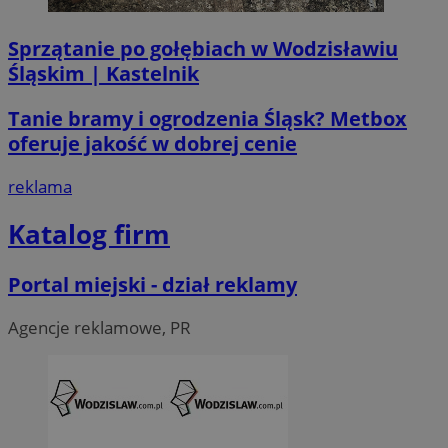
Sprzątanie po gołębiach w Wodzisławiu
Śląskim | Kastelnik
li_gc
5 miesi
LinkedIn
tygod
Corporation
Tanie bramy i ogrodzenia Śląsk? Metbox
.linkedin.com
oferuje jakość w dobrej cenie
reklama
__Secure-ROLLOUT_TOKEN
.youtube.com
5 miesi
tygod
Katalog firm
Portal miejski - dział reklamy
Agencje reklamowe, PR