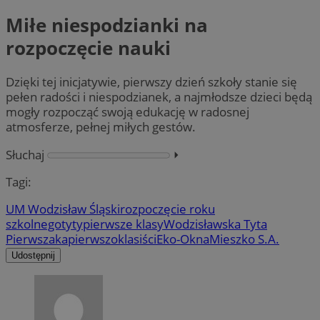
Miłe niespodzianki na
rozpoczęcie nauki
Dzięki tej inicjatywie, pierwszy dzień szkoły stanie się
pełen radości i niespodzianek, a najmłodsze dzieci będą
mogły rozpocząć swoją edukację w radosnej
atmosferze, pełnej miłych gestów.
Słuchaj
⏵︎
Tagi:
UM Wodzisław Śląski
rozpoczęcie roku
szkolnego
tyty
pierwsze klasy
Wodzisławska Tyta
Pierwszaka
pierwszoklasiści
Eko-Okna
Mieszko S.A.
Udostępnij