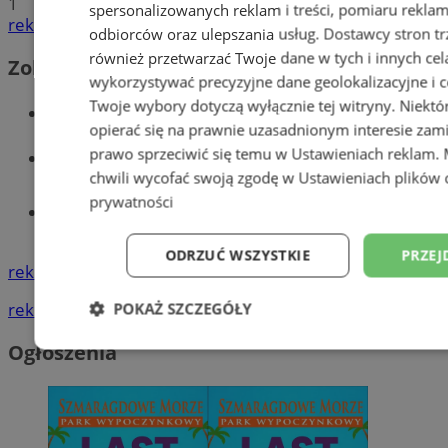
1
spersonalizowanych reklam i treści, pomiaru reklam i
reklama
odbiorców oraz ulepszania usług.
Dostawcy stron tr
również przetwarzać Twoje dane w tych i innych cel
Zobacz również
wykorzystywać precyzyjne dane geolokalizacyjne i c
Twoje wybory dotyczą wyłącznie tej witryny. Niekt
Wiadomości kryminalne w Wodzisławiu
opierać się na prawnie uzasadnionym interesie zami
prawo sprzeciwić się temu w
Ustawieniach reklam
.
Wiadomości lokalne
chwili wycofać swoją zgodę w
Ustawieniach plików 
prywatności
Tworzenie stron www - Wodzisław
Śląski
ODRZUĆ WSZYSTKIE
PRZEJ
reklama
POKAŻ SZCZEGÓŁY
reklama
Ogłoszenia
Niezbędne
Wydajność
Targetowani
Niesklasyfikowane