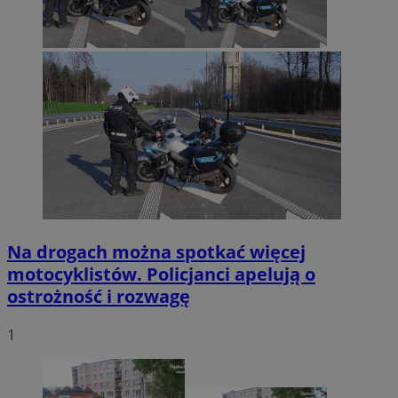
Na drogach można spotkać więcej
motocyklistów. Policjanci apelują o
ostrożność i rozwagę
1