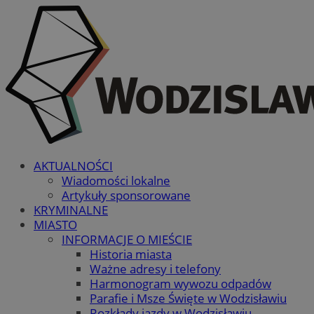
AKTUALNOŚCI
Wiadomości lokalne
Artykuły sponsorowane
KRYMINALNE
MIASTO
INFORMACJE O MIEŚCIE
Historia miasta
Ważne adresy i telefony
Harmonogram wywozu odpadów
Parafie i Msze Święte w Wodzisławiu
Rozkłady jazdy w Wodzisławiu