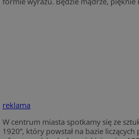
formie wyrazu. Będzie mądrze, pięknie i
CookieScriptConse
VISITOR_PRIVACY_
suid
reklama
W centrum miasta spotkamy się ze sztuk
Nazwa
Pro
Nazwa
Nazwa
1920”, który powstał na bazie liczących 
Do
Nazwa
ustat_bzgfew1atv22
sa-user-id
google_push
.bi