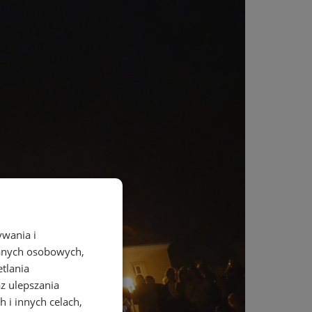
ywania i
danych osobowych,
etlania
az ulepszania
 i innych celach,