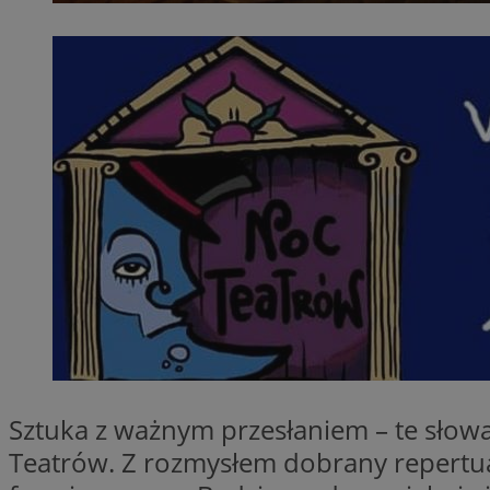
QeSessID
SessID
MvSessID
INGRESSCOOKIE
euds
__cf_bm
li_gc
__Secure-ROLLOU
Sztuka z ważnym przesłaniem – te słowa
Teatrów. Z rozmysłem dobrany repertua