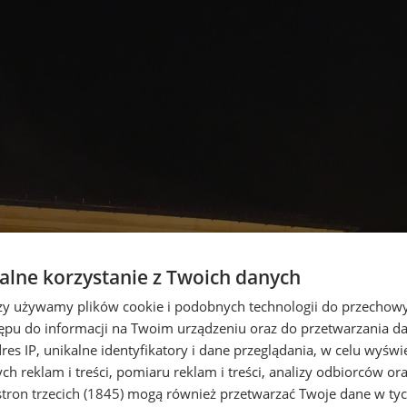
lne korzystanie z Twoich danych
rzy używamy plików cookie i podobnych technologii do przechow
ępu do informacji na Twoim urządzeniu oraz do przetwarzania 
dres IP, unikalne identyfikatory i dane przeglądania, w celu wyświ
h reklam i treści, pomiaru reklam i treści, analizy odbiorców or
tron trzecich (1845)
mogą również przetwarzać Twoje dane w tych