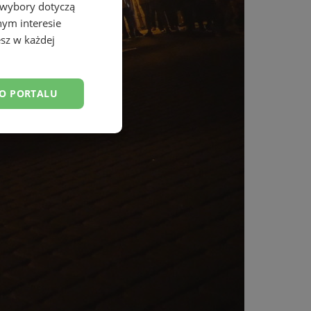
 wybory dotyczą
nym interesie
sz w każdej
DO PORTALU
esklasyfikowane
ane
owanie użytkownika i
j.