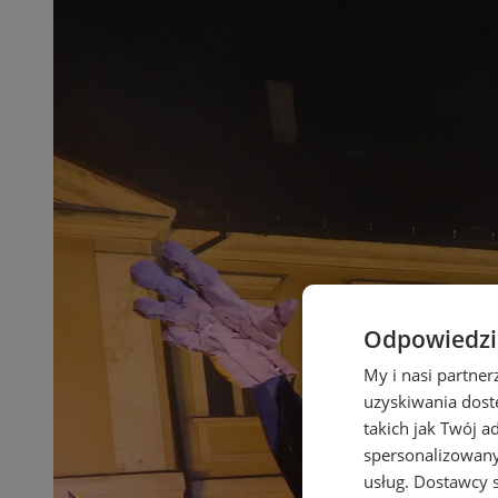
Odpowiedzia
My i nasi partne
uzyskiwania dost
takich jak Twój a
spersonalizowanyc
usług.
Dostawcy s