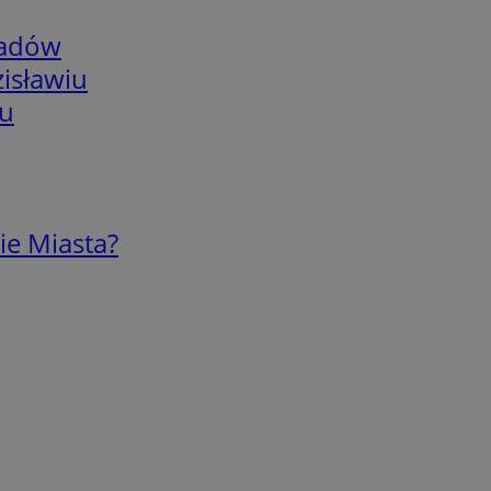
adów
isławiu
iu
ie Miasta?