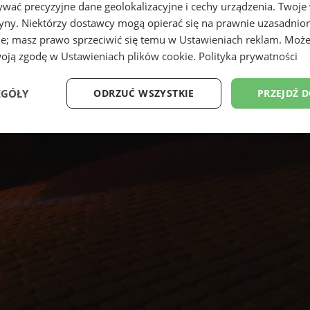
wać precyzyjne dane geolokalizacyjne i cechy urządzenia. Twoje
tryny. Niektórzy dostawcy mogą opierać się na prawnie uzasadnio
ie; masz prawo sprzeciwić się temu w
Ustawieniach reklam
. Może
woją zgodę w
Ustawieniach plików cookie
.
Polityka prywatności
EGÓŁY
ODRZUĆ WSZYSTKIE
PRZEJDŹ 
Wydajność
Targetowanie
Funkcjonalność
Ni
ezbędne
Wydajność
Targetowanie
Funkcjonalność
Niesklasyfikow
ie umożliwiają korzystanie z podstawowych funkcji strony internetowej, takich jak log
Bez niezbędnych plików cookie nie można prawidłowo korzystać ze strony internetowe
Okres
Provider
/
Domena
Opis
przechowywania