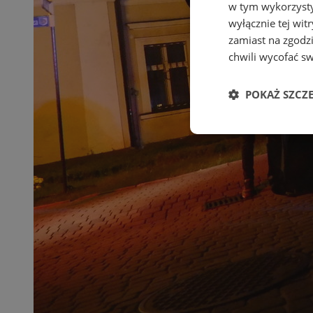
w tym wykorzysty
wyłącznie tej wi
zamiast na zgodz
chwili wycofać s
POKAŻ SZCZ
Niezbędne
Ni
Niezbędne pliki cook
zarządzanie kontem. 
Nazwa