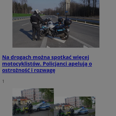
Na drogach można spotkać więcej
motocyklistów. Policjanci apelują o
ostrożność i rozwagę
1