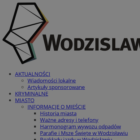
AKTUALNOŚCI
Wiadomości lokalne
Artykuły sponsorowane
KRYMINALNE
MIASTO
INFORMACJE O MIEŚCIE
Historia miasta
Ważne adresy i telefony
Harmonogram wywozu odpadów
Parafie i Msze Święte w Wodzisławiu
Rozkłady jazdy w Wodzisławiu