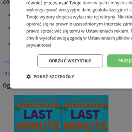
Zobacz również
również przetwarzać Twoje dane w tych i innych cel
wykorzystywać precyzyjne dane geolokalizacyjne i c
Wiadomości kryminalne w Wodzisławiu
Twoje wybory dotyczą wyłącznie tej witryny. Niekt
opierać się na prawnie uzasadnionym interesie zami
Wiadomości lokalne
prawo sprzeciwić się temu w
Ustawieniach reklam
.
chwili wycofać swoją zgodę w
Ustawieniach plików 
Tworzenie stron www - Wodzisław
prywatności
Śląski
ODRZUĆ WSZYSTKIE
PRZEJ
reklama
reklama
POKAŻ SZCZEGÓŁY
Ogłoszenia
Niezbędne
Wydajność
Targetowani
Niesklasyfikowane