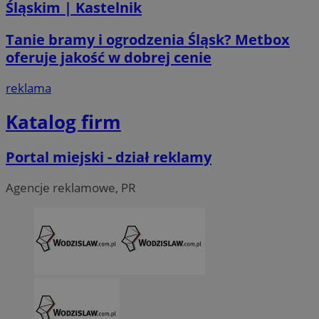
Śląskim | Kastelnik
li_gc
5 miesi
LinkedIn
Tanie bramy i ogrodzenia Śląsk? Metbox
tygod
Corporation
.linkedin.com
oferuje jakość w dobrej cenie
reklama
__Secure-ROLLOUT_TOKEN
.youtube.com
5 miesi
tygod
Katalog firm
Portal miejski - dział reklamy
Agencje reklamowe, PR