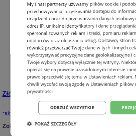
My i nasi partnerzy używamy plików cookie i podob
przechowywania i uzyskiwania dostępu do informac
urządzeniu oraz do przetwarzania danych osobowych
adres IP, unikalne identyfikatory i dane przeglądani
spersonalizowanych reklam i treści, pomiaru reklam i
odbiorców oraz ulepszania usług.
Dostawcy stron tr
również przetwarzać Twoje dane w tych i innych cel
wykorzystywać precyzyjne dane geolokalizacyjne i c
Twoje wybory dotyczą wyłącznie tej witryny. Niekt
opierać się na prawnie uzasadnionym interesie zami
prawo sprzeciwić się temu w
Ustawieniach reklam
.
chwili wycofać swoją zgodę w
Ustawieniach plików 
prywatności
Złóż wniosek o dodatek węglowy
1
ODRZUĆ WSZYSTKIE
PRZEJ
reklama
POKAŻ SZCZEGÓŁY
Zobacz również