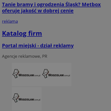
Tanie bramy i ogrodzenia Śląsk? Metbox
oferuje jakość w dobrej cenie
reklama
Katalog firm
Portal miejski - dział reklamy
Agencje reklamowe, PR
CookieScriptConsent
4 tygodni
CookieScript
wodzislaw.com.pl
VISITOR_PRIVACY_METADATA
5 miesi
YouTube
tygod
.youtube.com