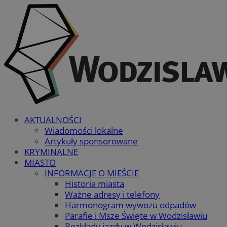
AKTUALNOŚCI
Wiadomości lokalne
Artykuły sponsorowane
KRYMINALNE
MIASTO
INFORMACJE O MIEŚCIE
Historia miasta
Ważne adresy i telefony
Harmonogram wywozu odpadów
Parafie i Msze Święte w Wodzisławiu
Rozkłady jazdy w Wodzisławiu