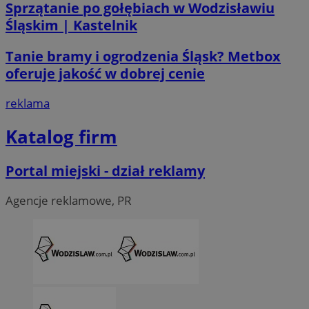
Sprzątanie po gołębiach w Wodzisławiu
Śląskim | Kastelnik
Tanie bramy i ogrodzenia Śląsk? Metbox
oferuje jakość w dobrej cenie
reklama
Katalog firm
CookieScriptConsent
4 tygodni
CookieScript
wodzislaw.com.pl
Portal miejski - dział reklamy
Agencje reklamowe, PR
VISITOR_PRIVACY_METADATA
5 miesi
YouTube
tygod
.youtube.com