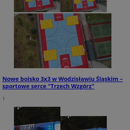
Nowe boisko 3x3 w Wodzisławiu Śląskim –
sportowe serce "Trzech Wzgórz"
1