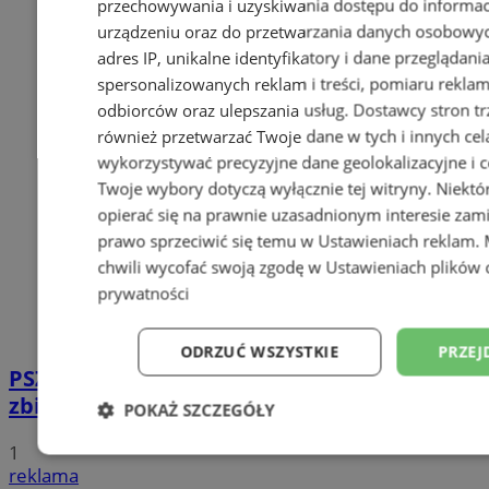
przechowywania i uzyskiwania dostępu do informac
urządzeniu oraz do przetwarzania danych osobowych
adres IP, unikalne identyfikatory i dane przeglądani
spersonalizowanych reklam i treści, pomiaru reklam i
odbiorców oraz ulepszania usług.
Dostawcy stron tr
również przetwarzać Twoje dane w tych i innych cel
wykorzystywać precyzyjne dane geolokalizacyjne i c
Twoje wybory dotyczą wyłącznie tej witryny. Niekt
opierać się na prawnie uzasadnionym interesie zami
prawo sprzeciwić się temu w
Ustawieniach reklam
.
chwili wycofać swoją zgodę w
Ustawieniach plików 
prywatności
ODRZUĆ WSZYSTKIE
PRZEJ
PSZOK w Wodzisławiu: selektywne
zbieranie odpadów tekstylnych w gminach
POKAŻ SZCZEGÓŁY
1
Niezbędne
Wydajność
Targetowani
reklama