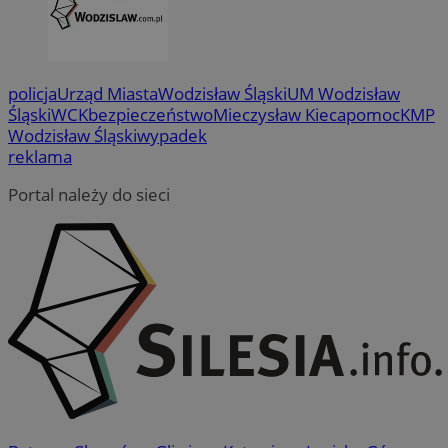
policja
Urząd Miasta
Wodzisław Śląski
UM Wodzisław
Śląski
WCK
bezpieczeństwo
Mieczysław Kieca
pomoc
KMP
Wodzisław Śląski
wypadek
reklama
Portal należy do sieci
suid
1 r
Simplifi Holdings
Inc.
.simpli.fi