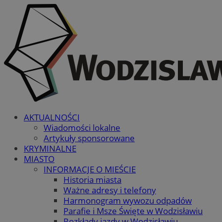
AKTUALNOŚCI
Wiadomości lokalne
Artykuły sponsorowane
KRYMINALNE
MIASTO
INFORMACJE O MIEŚCIE
Historia miasta
Ważne adresy i telefony
Harmonogram wywozu odpadów
Parafie i Msze Święte w Wodzisławiu
Rozkłady jazdy w Wodzisławiu