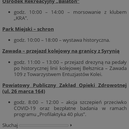
Ośrodek Rekreacyjny „Balaton”
godz. 10:00 – 14:00 – morsowanie z klubem
„KRA”.
Park Miejski – schron
godz. 10:00 – 18:00 – wystawa historyczna.
Zawada – przejazd kolejowy na granicy z Syrynią
godz. 11:00 – 13:00 – przejazd drezyną na pedały
po historycznej linii kolejowej Bełsznica – Zawada
109 z Towarzystwem Entuzjastów Kolei.
Powiatowy Publiczny Zakład Opieki Zdrowotnej
(ul. 26 marca 164)
godz. 8:00 – 12:00 – akcja szczepień przeciwko
COVID-19 oraz bezpłatne badania w ramach
programu „Profilaktyka 40 plus”.
Słuchaj
⏵︎