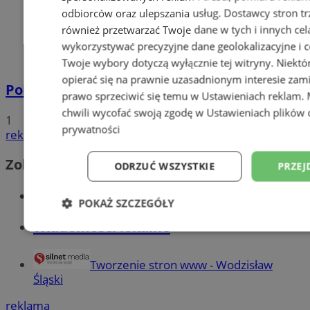
odbiorców oraz ulepszania usług.
Dostawcy stron tr
również przetwarzać Twoje dane w tych i innych cel
wykorzystywać precyzyjne dane geolokalizacyjne i c
Twoje wybory dotyczą wyłącznie tej witryny. Niekt
opierać się na prawnie uzasadnionym interesie zami
Policyjna eskorta na porodówkę
prawo sprzeciwić się temu w
Ustawieniach reklam
.
chwili wycofać swoją zgodę w
Ustawieniach plików 
1
prywatności
reklama
Zobacz również
ODRZUĆ WSZYSTKIE
PRZEJ
Wiadomości kryminalne w Wodzisławiu
POKAŻ SZCZEGÓŁY
Wiadomości lokalne
Niezbędne
Wydajność
Targetowani
Tworzenie stron www - Wodzisław
Śląski
Niesklasyfikowane
reklama