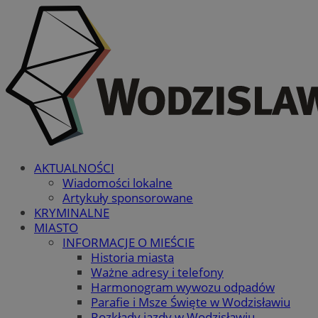
AKTUALNOŚCI
Wiadomości lokalne
Artykuły sponsorowane
KRYMINALNE
MIASTO
INFORMACJE O MIEŚCIE
Historia miasta
Ważne adresy i telefony
Harmonogram wywozu odpadów
Parafie i Msze Święte w Wodzisławiu
Rozkłady jazdy w Wodzisławiu