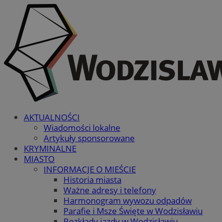
AKTUALNOŚCI
Wiadomości lokalne
Artykuły sponsorowane
KRYMINALNE
MIASTO
INFORMACJE O MIEŚCIE
Historia miasta
Ważne adresy i telefony
Harmonogram wywozu odpadów
Parafie i Msze Święte w Wodzisławiu
Rozkłady jazdy w Wodzisławiu