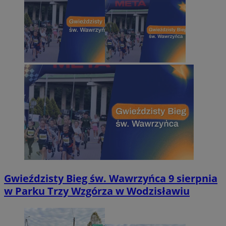
Gwieździsty Bieg św. Wawrzyńca 9 sierpnia
w Parku Trzy Wzgórza w Wodzisławiu