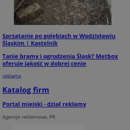
Sprzątanie po gołębiach w Wodzisławiu
Śląskim | Kastelnik
li_gc
5 miesi
LinkedIn
tygod
Corporation
.linkedin.com
Tanie bramy i ogrodzenia Śląsk? Metbox
oferuje jakość w dobrej cenie
__Secure-ROLLOUT_TOKEN
.youtube.com
5 miesi
reklama
tygod
Katalog firm
Portal miejski - dział reklamy
Agencje reklamowe, PR