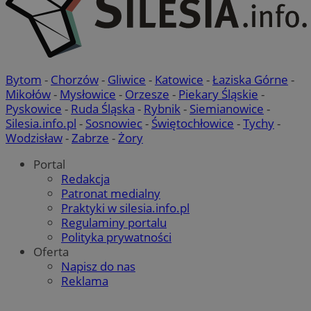
Bytom
-
Chorzów
-
Gliwice
-
Katowice
-
Łaziska Górne
-
Mikołów
-
Mysłowice
-
Orzesze
-
Piekary Śląskie
-
Pyskowice
-
Ruda Śląska
-
Rybnik
-
Siemianowice
-
Silesia.info.pl
-
Sosnowiec
-
Świętochłowice
-
Tychy
-
Wodzisław
-
Zabrze
-
Żory
Portal
Redakcja
Patronat medialny
Praktyki w silesia.info.pl
Regulaminy portalu
suid
1 r
Simplifi Holdings
Polityka prywatności
Inc.
Oferta
.simpli.fi
Napisz do nas
Reklama