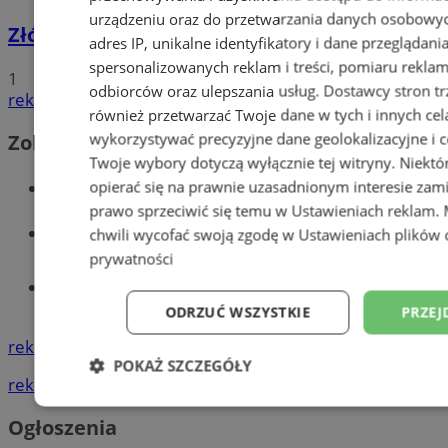
urządzeniu oraz do przetwarzania danych osobowych
Złóż wniosek o dodatek węglowy
adres IP, unikalne identyfikatory i dane przeglądani
spersonalizowanych reklam i treści, pomiaru reklam i
1
odbiorców oraz ulepszania usług.
Dostawcy stron tr
reklama
również przetwarzać Twoje dane w tych i innych cel
wykorzystywać precyzyjne dane geolokalizacyjne i c
Zobacz również
Twoje wybory dotyczą wyłącznie tej witryny. Niekt
Wiadomości kryminalne w Wodzisławiu
opierać się na prawnie uzasadnionym interesie zami
prawo sprzeciwić się temu w
Ustawieniach reklam
.
Wiadomości lokalne
chwili wycofać swoją zgodę w
Ustawieniach plików 
prywatności
Tworzenie stron www - Wodzisław
Śląski
ODRZUĆ WSZYSTKIE
PRZEJ
reklama
POKAŻ SZCZEGÓŁY
reklama
Niezbędne
Wydajność
Targetowani
Ogłoszenia