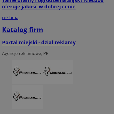
Tanie bramy i ogrodzenia Śląsk? Metbox
li_gc
5 miesi
LinkedIn
tygod
Corporation
oferuje jakość w dobrej cenie
.linkedin.com
reklama
__Secure-ROLLOUT_TOKEN
.youtube.com
5 miesi
Katalog firm
tygod
Portal miejski - dział reklamy
Agencje reklamowe, PR