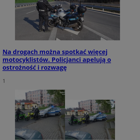
Na drogach można spotkać więcej
motocyklistów. Policjanci apelują o
ostrożność i rozwagę
1