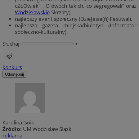
cZŁOwiek”, „O dwóch takich, co segregowali” oraz
Wodzisławskie
Skrzaty),
najlepszy event społeczny (DzieJesie(ń) Festiwal),
najlepsza gazeta miejska/biuletyn (Informator
społeczno-kulturalny).
Słuchaj
⏵︎
Tagi:
konkurs
Udostępnij
Karolina Goik
Źródło:
UM Wodzisław Śląski
reklama