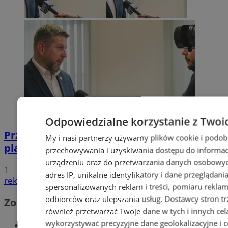
Odpowiedzialne korzystanie z Twoi
Przyszłość Wodzisławia Śląskiego:
My i nasi partnerzy używamy plików cookie i podob
planowane inwestycje na 2025 rok
przechowywania i uzyskiwania dostępu do informac
urządzeniu oraz do przetwarzania danych osobowych
1
adres IP, unikalne identyfikatory i dane przeglądani
reklama
spersonalizowanych reklam i treści, pomiaru reklam i
odbiorców oraz ulepszania usług.
Dostawcy stron tr
Zobacz również
również przetwarzać Twoje dane w tych i innych cel
wykorzystywać precyzyjne dane geolokalizacyjne i c
Wiadomości kryminalne w Wodzisławiu