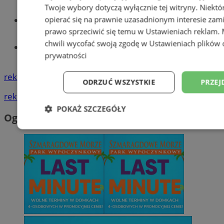
Twoje wybory dotyczą wyłącznie tej witryny. Niekt
Wiadomości lokalne
opierać się na prawnie uzasadnionym interesie zami
prawo sprzeciwić się temu w
Ustawieniach reklam
.
chwili wycofać swoją zgodę w
Ustawieniach plików 
Tworzenie stron www - Wodzisław
prywatności
Śląski
reklama
ODRZUĆ WSZYSTKIE
PRZEJ
reklama
POKAŻ SZCZEGÓŁY
Ogłoszenia
Niezbędne
Wydajność
Targetowani
Niesklasyfikowane