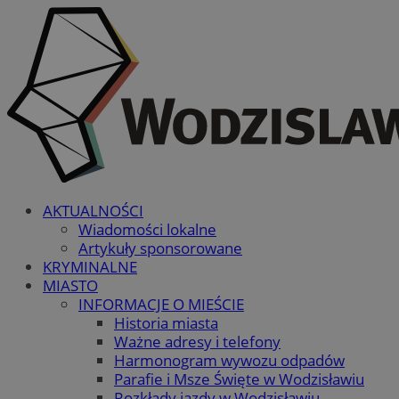
AKTUALNOŚCI
Wiadomości lokalne
Artykuły sponsorowane
KRYMINALNE
MIASTO
INFORMACJE O MIEŚCIE
Historia miasta
Ważne adresy i telefony
Harmonogram wywozu odpadów
Parafie i Msze Święte w Wodzisławiu
Rozkłady jazdy w Wodzisławiu