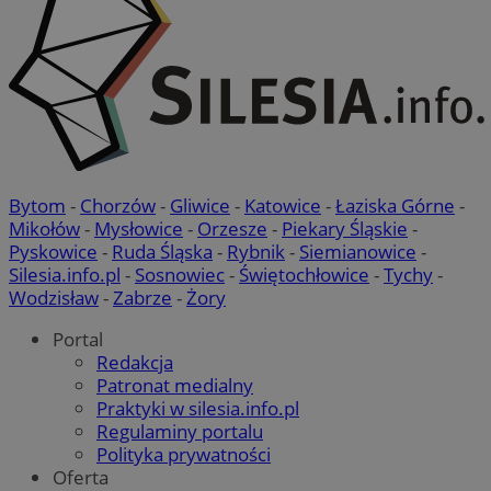
VISITOR_PRIVACY_METADATA
5 miesi
YouTube
tygod
.youtube.com
Bytom
-
Chorzów
-
Gliwice
-
Katowice
-
Łaziska Górne
-
Mikołów
-
Mysłowice
-
Orzesze
-
Piekary Śląskie
-
Pyskowice
-
Ruda Śląska
-
Rybnik
-
Siemianowice
-
Silesia.info.pl
-
Sosnowiec
-
Świętochłowice
-
Tychy
-
Wodzisław
-
Zabrze
-
Żory
Portal
Redakcja
Patronat medialny
Praktyki w silesia.info.pl
Regulaminy portalu
Polityka prywatności
Oferta