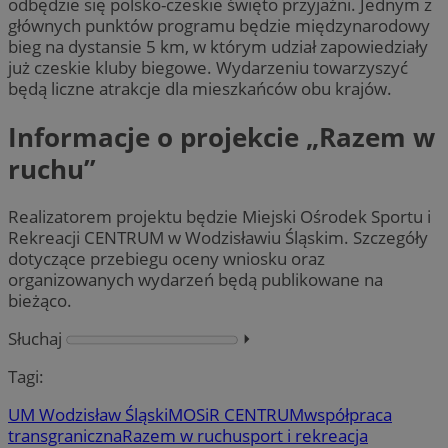
odbędzie się polsko-czeskie święto przyjaźni. Jednym z
głównych punktów programu będzie międzynarodowy
bieg na dystansie 5 km, w którym udział zapowiedziały
już czeskie kluby biegowe. Wydarzeniu towarzyszyć
będą liczne atrakcje dla mieszkańców obu krajów.
Informacje o projekcie „Razem w
ruchu”
Realizatorem projektu będzie Miejski Ośrodek Sportu i
Rekreacji CENTRUM w Wodzisławiu Śląskim. Szczegóły
dotyczące przebiegu oceny wniosku oraz
organizowanych wydarzeń będą publikowane na
bieżąco.
Słuchaj
⏵︎
Tagi:
UM Wodzisław Śląski
MOSiR CENTRUM
współpraca
transgraniczna
Razem w ruchu
sport i rekreacja