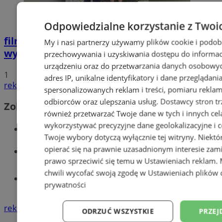
Odpowiedzialne korzystanie z Twoi
film
Potrącił seniorkę i uciekł z miejsca
My i nasi partnerzy używamy plików cookie i podob
wypadku. 20-latek trafił do aresztu
przechowywania i uzyskiwania dostępu do informac
urządzeniu oraz do przetwarzania danych osobowych
1
adres IP, unikalne identyfikatory i dane przeglądani
reklama
spersonalizowanych reklam i treści, pomiaru reklam i
odbiorców oraz ulepszania usług.
Dostawcy stron tr
Zobacz również
również przetwarzać Twoje dane w tych i innych cel
wykorzystywać precyzyjne dane geolokalizacyjne i c
Wiadomości kryminalne w Wodzisławiu
Twoje wybory dotyczą wyłącznie tej witryny. Niekt
opierać się na prawnie uzasadnionym interesie zami
Wiadomości lokalne
prawo sprzeciwić się temu w
Ustawieniach reklam
.
chwili wycofać swoją zgodę w
Ustawieniach plików 
Tworzenie stron www - Wodzisław
prywatności
Śląski
reklama
ODRZUĆ WSZYSTKIE
PRZEJ