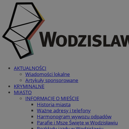
AKTUALNOŚCI
Wiadomości lokalne
Artykuły sponsorowane
KRYMINALNE
MIASTO
INFORMACJE O MIEŚCIE
Historia miasta
Ważne adresy i telefony
Harmonogram wywozu odpadów
Parafie i Msze Święte w Wodzisławiu
Rozkłady jazdy w Wodzisławiu