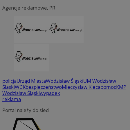
Agencje reklamowe, PR
policja
Urząd Miasta
Wodzisław Śląski
UM Wodzisław
Śląski
WCK
bezpieczeństwo
Mieczysław Kieca
pomoc
KMP
CookieScriptConsent
4 tygodni
CookieScript
Wodzisław Śląski
wypadek
wodzislaw.com.pl
reklama
Portal należy do sieci