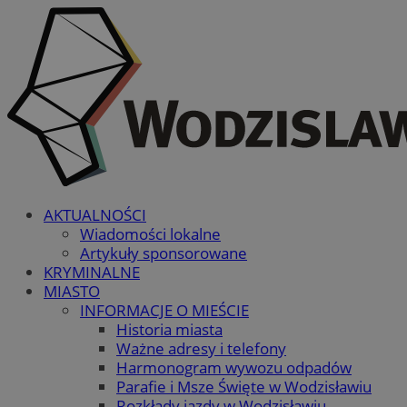
AKTUALNOŚCI
Wiadomości lokalne
Artykuły sponsorowane
KRYMINALNE
MIASTO
INFORMACJE O MIEŚCIE
Historia miasta
Ważne adresy i telefony
Harmonogram wywozu odpadów
Parafie i Msze Święte w Wodzisławiu
Rozkłady jazdy w Wodzisławiu