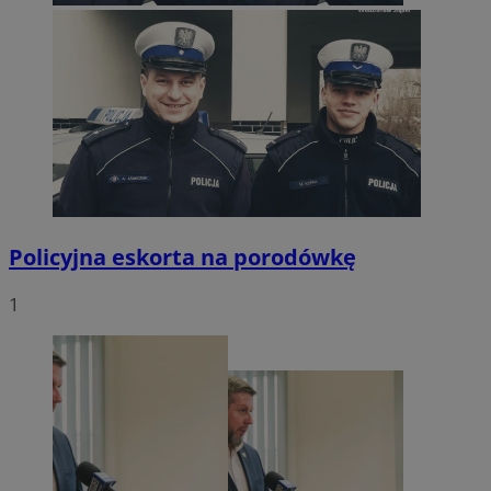
Policyjna eskorta na porodówkę
1