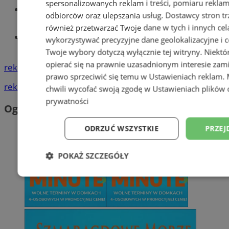
spersonalizowanych reklam i treści, pomiaru reklam i
Wiadomości lokalne
odbiorców oraz ulepszania usług.
Dostawcy stron tr
również przetwarzać Twoje dane w tych i innych cel
Tworzenie stron www - Wodzisław
wykorzystywać precyzyjne dane geolokalizacyjne i c
Śląski
Twoje wybory dotyczą wyłącznie tej witryny. Niekt
opierać się na prawnie uzasadnionym interesie zami
reklama
prawo sprzeciwić się temu w
Ustawieniach reklam
.
reklama
chwili wycofać swoją zgodę w
Ustawieniach plików 
prywatności
Ogłoszenia
ODRZUĆ WSZYSTKIE
PRZEJ
POKAŻ SZCZEGÓŁY
Niezbędne
Wydajność
Targetowani
Niesklasyfikowane