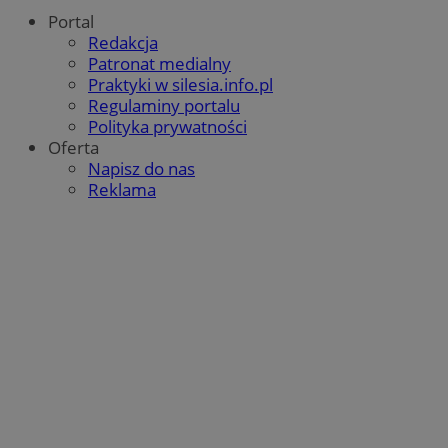
Portal
Redakcja
Patronat medialny
Praktyki w silesia.info.pl
Regulaminy portalu
Polityka prywatności
Oferta
Napisz do nas
Reklama
suid
1 r
Simplifi Holdings
Inc.
.simpli.fi
Provider
/
Okres
Provider
/
Nazwa
Nazwa
Opis
Domena
przechowywania
Domena
Okres
Nazwa
Provider
/
Domena
przechowywania
google_push
ustat_bzgfew1atv22997j5xml1i0sh2zls0
.bidswitch.net
4 minuty 58
.ustat.info
Ten plik coo
Okres
Nazwa
Provider
/
Domena