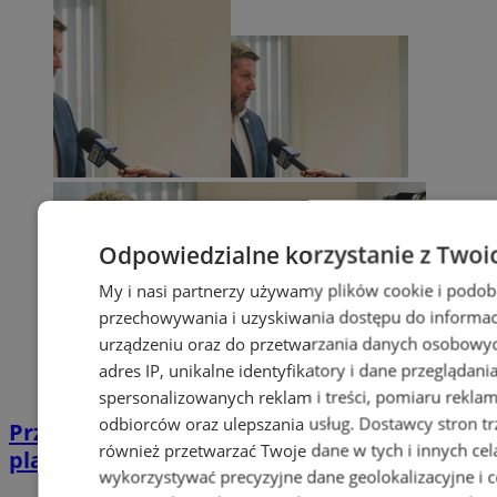
Odpowiedzialne korzystanie z Twoi
My i nasi partnerzy używamy plików cookie i podob
przechowywania i uzyskiwania dostępu do informac
urządzeniu oraz do przetwarzania danych osobowych
adres IP, unikalne identyfikatory i dane przeglądani
spersonalizowanych reklam i treści, pomiaru reklam i
odbiorców oraz ulepszania usług.
Dostawcy stron tr
Przyszłość Wodzisławia Śląskiego:
również przetwarzać Twoje dane w tych i innych cel
planowane inwestycje na 2025 rok
wykorzystywać precyzyjne dane geolokalizacyjne i c