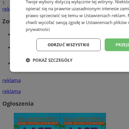
Twoje wybory dotyczą wyłącznie tej witryny. Niekt
1
reklama
opierać się na prawnie uzasadnionym interesie zami
prawo sprzeciwić się temu w
Ustawieniach reklam
.
Zobacz również
chwili wycofać swoją zgodę w
Ustawieniach plików 
prywatności
Wiadomości kryminalne w Wodzisławiu
ODRZUĆ WSZYSTKIE
PRZEJ
Wiadomości lokalne
POKAŻ SZCZEGÓŁY
Tworzenie stron www - Wodzisław
Śląski
Niezbędne
Wydajność
Targetowani
reklama
reklama
Niesklasyfikowane
Ogłoszenia