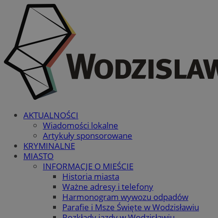
AKTUALNOŚCI
Wiadomości lokalne
Artykuły sponsorowane
KRYMINALNE
MIASTO
INFORMACJE O MIEŚCIE
Historia miasta
Ważne adresy i telefony
Harmonogram wywozu odpadów
Parafie i Msze Święte w Wodzisławiu
Rozkłady jazdy w Wodzisławiu