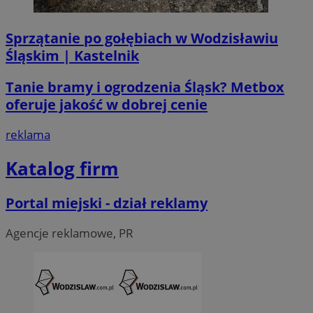
tygod
Corporation
.linkedin.com
Sprzątanie po gołębiach w Wodzisławiu
Śląskim | Kastelnik
__Secure-ROLLOUT_TOKEN
.youtube.com
5 miesi
tygod
Tanie bramy i ogrodzenia Śląsk? Metbox
oferuje jakość w dobrej cenie
reklama
Katalog firm
Portal miejski - dział reklamy
Agencje reklamowe, PR