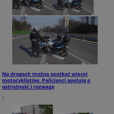
Na drogach można spotkać więcej
motocyklistów. Policjanci apelują o
ostrożność i rozwagę
1