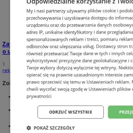
Odpowiedzialne korzystanie z Twoi
My i nasi partnerzy używamy plików cookie i podob
przechowywania i uzyskiwania dostępu do informac
urządzeniu oraz do przetwarzania danych osobowych
adres IP, unikalne identyfikatory i dane przeglądani
spersonalizowanych reklam i treści, pomiaru reklam i
Zatrzymano 35-latka związanego ze sprawą
odbiorców oraz ulepszania usług.
Dostawcy stron tr
o usiłowanie zabójstwa!
również przetwarzać Twoje dane w tych i innych cel
wykorzystywać precyzyjne dane geolokalizacyjne i c
1
Twoje wybory dotyczą wyłącznie tej witryny. Niekt
reklama
opierać się na prawnie uzasadnionym interesie zami
prawo sprzeciwić się temu w
Ustawieniach reklam
.
Zobacz również
chwili wycofać swoją zgodę w
Ustawieniach plików 
Wiadomości kryminalne w Wodzisławiu
prywatności
Wiadomości lokalne
ODRZUĆ WSZYSTKIE
PRZEJ
Tworzenie stron www - Wodzisław
POKAŻ SZCZEGÓŁY
Śląski