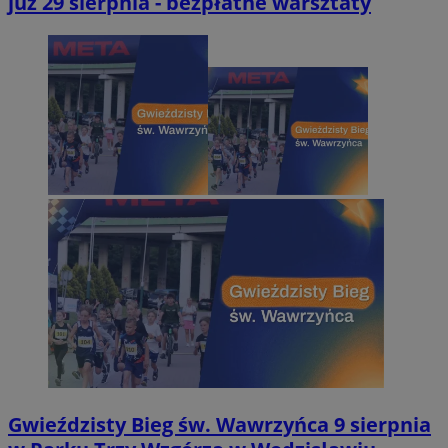
już 29 sierpnia - bezpłatne warsztaty
Gwieździsty Bieg św. Wawrzyńca 9 sierpnia