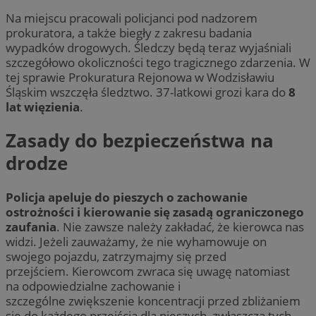
Na miejscu pracowali policjanci pod nadzorem
prokuratora, a także biegły z zakresu badania
wypadków drogowych. Śledczy będą teraz wyjaśniali
szczegółowo okoliczności tego tragicznego zdarzenia. W
tej sprawie Prokuratura Rejonowa w Wodzisławiu
Śląskim wszczęła śledztwo. 37-latkowi grozi kara do
8
lat więzienia
.
Zasady do bezpieczeństwa na
drodze
Policja apeluje do pieszych o zachowanie
ostrożności i kierowanie się zasadą ograniczonego
zaufania
. Nie zawsze należy zakładać, że kierowca nas
widzi. Jeżeli zauważamy, że nie wyhamowuje on
swojego pojazdu, zatrzymajmy się przed
przejściem. Kierowcom zwraca się uwagę natomiast
na odpowiedzialne zachowanie i
szczególne zwiększenie koncentracji przed zbliżaniem
się do każdego przejścia dla pieszych, zwłaszcza tych