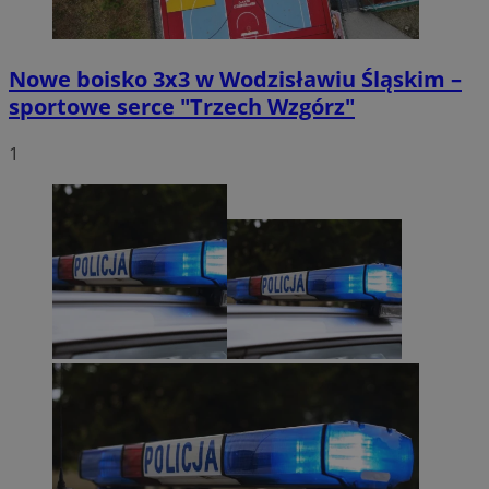
Nowe boisko 3x3 w Wodzisławiu Śląskim –
sportowe serce "Trzech Wzgórz"
1