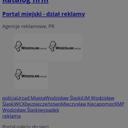
Portal miejski - dział reklamy
Agencje reklamowe, PR
CookieScriptConsent
4 tygodni
CookieScript
wodzislaw.com.pl
policja
Urząd Miasta
Wodzisław Śląski
UM Wodzisław
Śląski
WCK
bezpieczeństwo
Mieczysław Kieca
pomoc
KMP
Wodzisław Śląski
wypadek
reklama
Portal należy do sieci