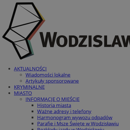
AKTUALNOŚCI
Wiadomości lokalne
Artykuły sponsorowane
KRYMINALNE
MIASTO
INFORMACJE O MIEŚCIE
Historia miasta
Ważne adresy i telefony
Harmonogram wywozu odpadów
Parafie i Msze Święte w Wodzisławiu
Rozkłady jazdy w Wodzisławiu