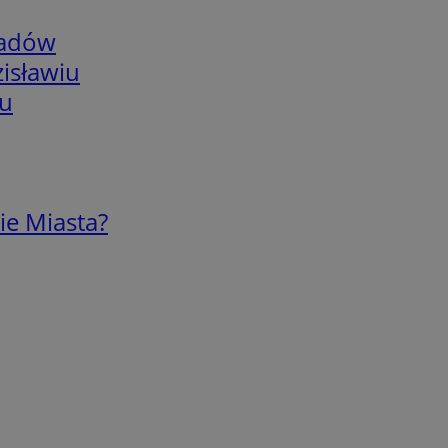
adów
isławiu
iu
ie Miasta?