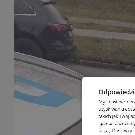
Odpowiedzia
My i nasi partne
uzyskiwania dost
takich jak Twój a
spersonalizowanyc
usług.
Dostawcy s