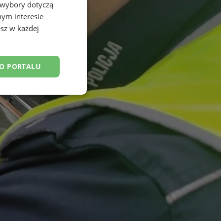
 wybory dotyczą
nym interesie
sz w każdej
DO PORTALU
esklasyfikowane
ane
owanie użytkownika i
j.