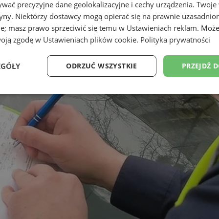
wać precyzyjne dane geolokalizacyjne i cechy urządzenia. Twoje
tryny. Niektórzy dostawcy mogą opierać się na prawnie uzasadnio
ie; masz prawo sprzeciwić się temu w
Ustawieniach reklam
. Może
woją zgodę w
Ustawieniach plików cookie
.
Polityka prywatności
EGÓŁY
ODRZUĆ WSZYSTKIE
PRZEJDŹ 
Wydajność
Targetowanie
Funkcjonalność
Ni
ezbędne
Wydajność
Targetowanie
Funkcjonalność
Niesklasyfikow
ie umożliwiają korzystanie z podstawowych funkcji strony internetowej, takich jak log
Bez niezbędnych plików cookie nie można prawidłowo korzystać ze strony internetowe
Okres
Provider
/
Domena
Opis
przechowywania