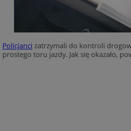
QeSessID
SessID
MvSessID
INGRESSCOOKIE
Policjanci
zatrzymali do kontroli drogow
euds
prostego toru jazdy. Jak się okazało, p
__cf_bm
li_gc
__Secure-ROLLOU