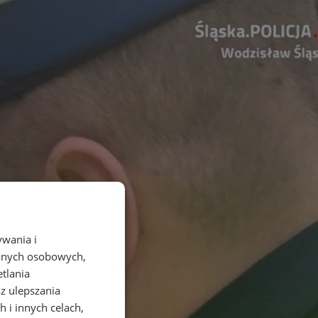
ywania i
danych osobowych,
etlania
az ulepszania
 i innych celach,