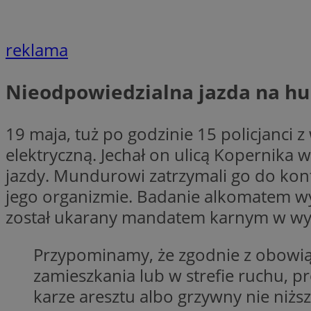
reklama
CookieScriptConse
Nieodpowiedzialna jazda na hu
VISITOR_PRIVACY_
19 maja, tuż po godzinie 15 policjanci
elektryczną. Jechał on ulicą Kopernika 
jazdy. Mundurowi zatrzymali go do kont
jego organizmie. Badanie alkomatem w
suid
został ukarany mandatem karnym w wys
Przypominamy, że zgodnie z obowiąz
zamieszkania lub w strefie ruchu, p
Nazwa
Pro
Nazwa
Nazwa
Do
karze aresztu albo grzywny nie niż
Nazwa
ustat_bzgfew1atv22
sa-user-id
google_push
.bi