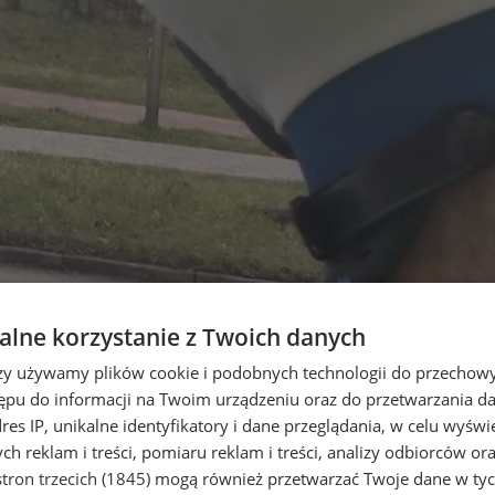
lne korzystanie z Twoich danych
rzy używamy plików cookie i podobnych technologii do przechow
ępu do informacji na Twoim urządzeniu oraz do przetwarzania 
dres IP, unikalne identyfikatory i dane przeglądania, w celu wyświ
h reklam i treści, pomiaru reklam i treści, analizy odbiorców or
tron trzecich (1845)
mogą również przetwarzać Twoje dane w tych