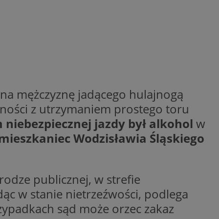
ctwem bezpiecznych
 tym samym
nych danych.
rzez usługę Cookie-
preferencji
 na pliki cookie.
ookie Cookie-
nformacje o zgodzie
ncjach dotyczących
ia z witryny.
ę na mężczyznę jadącego hulajnogą
olityki prywatności
ich przestrzeganie
dności z utrzymaniem prostego toru
temu użytkownik nie
woich preferencji,
niebezpiecznej jazdy był alkohol
w
 z regulacjami
 mieszkaniec Wodzisławia Śląskiego
 identyfikatora
odze publicznej, w strefie
dąc w stanie nietrzeźwości, podlega
przypadkach sąd może orzec zakaz
 i przechowywania
ia interakcji