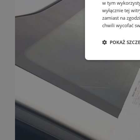
w tym wykorzysty
wyłącznie tej wi
zamiast na zgodz
chwili wycofać s
POKAŻ SZCZ
Niezbędne
Ni
Niezbędne pliki cook
zarządzanie kontem. 
Nazwa