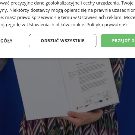
wać precyzyjne dane geolokalizacyjne i cechy urządzenia. Twoje
tryny. Niektórzy dostawcy mogą opierać się na prawnie uzasadnio
ie; masz prawo sprzeciwić się temu w
Ustawieniach reklam
. Może
woją zgodę w
Ustawieniach plików cookie
.
Polityka prywatności
EGÓŁY
ODRZUĆ WSZYSTKIE
PRZEJDŹ 
Wydajność
Targetowanie
Funkcjonalność
Ni
ezbędne
Wydajność
Targetowanie
Funkcjonalność
Niesklasyfikow
ie umożliwiają korzystanie z podstawowych funkcji strony internetowej, takich jak log
Bez niezbędnych plików cookie nie można prawidłowo korzystać ze strony internetowe
Okres
Provider
/
Domena
Opis
przechowywania