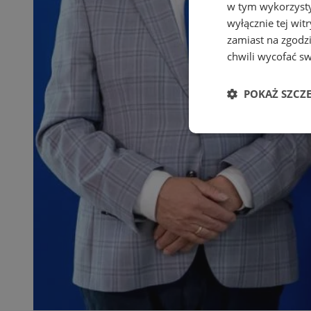
w tym wykorzysty
wyłącznie tej wi
zamiast na zgodz
chwili wycofać s
POKAŻ SZCZ
Niezbędne
Ni
Niezbędne pliki cook
zarządzanie kontem. 
Nazwa