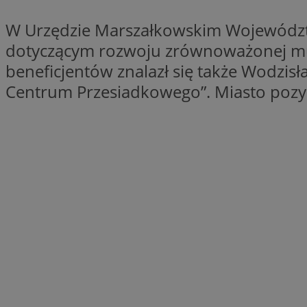
QeSessID
W Urzędzie Marszałkowskim Województw
SessID
dotyczącym rozwoju zrównoważonej mul
MvSessID
beneficjentów znalazł się także Wodzis
INGRESSCOOKIE
Centrum Przesiadkowego”. Miasto pozys
euds
__cf_bm
li_gc
__Secure-ROLLOU