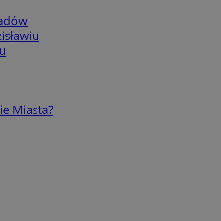
adów
isławiu
iu
ie Miasta?