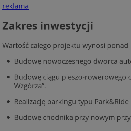
reklama
CookieScriptConse
Zakres inwestycji
Wartość całego projektu wynosi ponad 
VISITOR_PRIVACY_
Budowę nowoczesnego dworca aut
Budowę ciągu pieszo-rowerowego or
Wzgórza”.
suid
Realizację parkingu typu Park&Ride
Budowę chodnika przy nowym przys
Nazwa
Pro
Nazwa
Nazwa
Do
Nazwa
ustat_bzgfew1atv22
sa-user-id
google_push
.bi