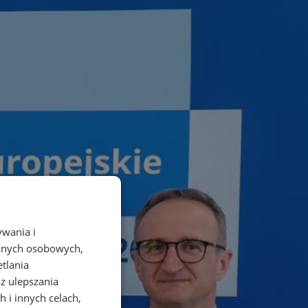
ywania i
danych osobowych,
etlania
az ulepszania
 i innych celach,