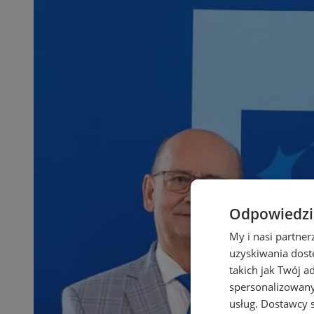
Odpowiedzia
My i nasi partne
uzyskiwania dost
takich jak Twój a
spersonalizowanyc
usług.
Dostawcy s