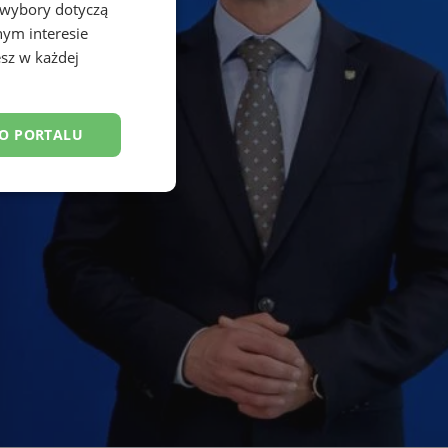
 wybory dotyczą
nym interesie
sz w każdej
DO PORTALU
esklasyfikowane
ane
owanie użytkownika i
j.