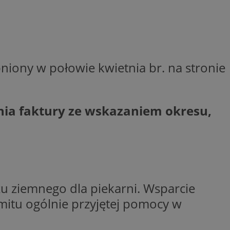
ctwem bezpiecznych
 tym samym
nych danych.
rzez usługę Cookie-
preferencji
 na pliki cookie.
ookie Cookie-
niony w połowie kwietnia br. na stronie
nformacje o zgodzie
ncjach dotyczących
ia z witryny.
olityki prywatności
nia faktury ze wskazaniem okresu,
ich przestrzeganie
temu użytkownik nie
woich preferencji,
 z regulacjami
 identyfikatora
u ziemnego dla piekarni. Wsparcie
mitu ogólnie przyjętej pomocy w
 i przechowywania
ia interakcji