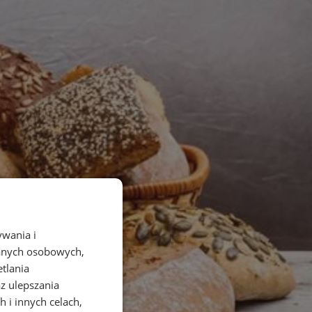
ywania i
danych osobowych,
etlania
az ulepszania
 i innych celach,