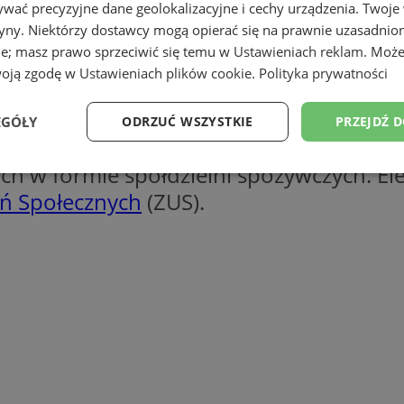
wać precyzyjne dane geolokalizacyjne i cechy urządzenia. Twoje
tryny. Niektórzy dostawcy mogą opierać się na prawnie uzasadnio
ie; masz prawo sprzeciwić się temu w
Ustawieniach reklam
. Może
woją zgodę w
Ustawieniach plików cookie
.
Polityka prywatności
EGÓŁY
ODRZUĆ WSZYSTKIE
PRZEJDŹ 
es, w którym będzie obowiązywała maksy
ących w formie spółdzielni spożywczych. E
Wydajność
Targetowanie
Funkcjonalność
Ni
ń Społecznych
(ZUS).
ezbędne
Wydajność
Targetowanie
Funkcjonalność
Niesklasyfikow
ie umożliwiają korzystanie z podstawowych funkcji strony internetowej, takich jak log
Bez niezbędnych plików cookie nie można prawidłowo korzystać ze strony internetowe
Okres
Provider
/
Domena
Opis
przechowywania