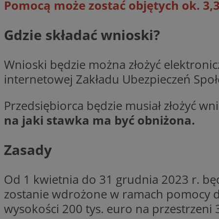
Pomocą może zostać objętych ok. 3,3
Gdzie składać wnioski?
CookieScriptConse
Wnioski będzie można złożyć elektronic
internetowej Zakładu Ubezpieczeń Społ
VISITOR_PRIVACY_
Przedsiębiorca będzie musiał złożyć wn
na jaki stawka ma być obniżona.
suid
Zasady
Od 1 kwietnia do 31 grudnia 2023 r. b
zostanie wdrożone w ramach pomocy de 
Nazwa
Pro
Nazwa
Nazwa
Do
wysokości 200 tys. euro na przestrzeni 3
Nazwa
ustat_bzgfew1atv22
sa-user-id
google_push
.bi