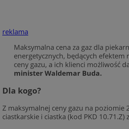
QeSessID
SessID
MvSessID
reklama
INGRESSCOOKIE
Maksymalna cena za gaz dla piekarn
euds
energetycznych, będących efektem ro
ceny gazu, a ich klienci możliwość 
minister Waldemar Buda.
__cf_bm
Dla kogo?
li_gc
Z maksymalnej ceny gazu na poziomie 2
__Secure-ROLLOU
ciastkarskie i ciastka (kod PKD 10.71.