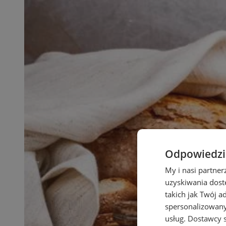
Odpowiedzia
My i nasi partne
uzyskiwania dost
takich jak Twój a
spersonalizowanyc
usług.
Dostawcy s