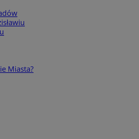
adów
isławiu
iu
ie Miasta?