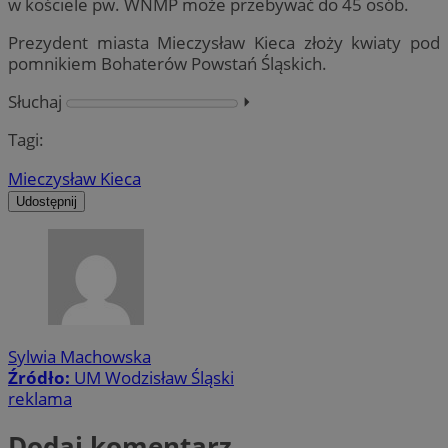
w kościele pw. WNMP może przebywać do 45 osób.
Prezydent miasta Mieczysław Kieca złoży kwiaty pod
pomnikiem Bohaterów Powstań Śląskich.
Słuchaj
⏵︎
Tagi:
Mieczysław Kieca
Udostępnij
Sylwia Machowska
Źródło:
UM Wodzisław Śląski
reklama
Dodaj komentarz