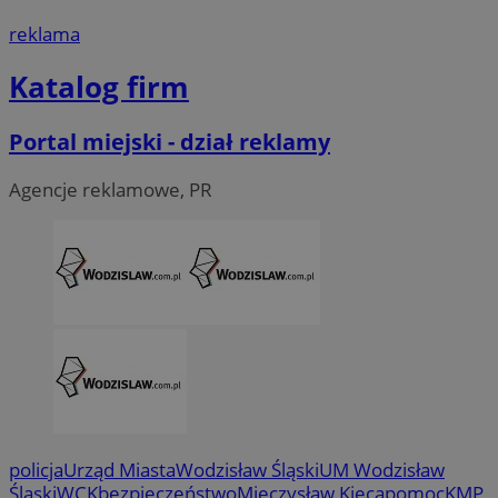
.linkedin.com
reklama
Katalog firm
__Secure-ROLLOUT_TOKEN
.youtube.com
5 miesi
tygod
Portal miejski - dział reklamy
Agencje reklamowe, PR
policja
Urząd Miasta
Wodzisław Śląski
UM Wodzisław
Śląski
WCK
bezpieczeństwo
Mieczysław Kieca
pomoc
KMP