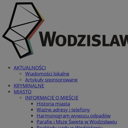
AKTUALNOŚCI
Wiadomości lokalne
Artykuły sponsorowane
KRYMINALNE
MIASTO
INFORMACJE O MIEŚCIE
Historia miasta
Ważne adresy i telefony
Harmonogram wywozu odpadów
Parafie i Msze Święte w Wodzisławiu
Rozkłady jazdy w Wodzisławiu