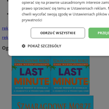
Wiadomości lokalne
opierać się na prawnie uzasadnionym interesie zami
prawo sprzeciwić się temu w
Ustawieniach reklam
.
Tworzenie stron www - Wodzisław
chwili wycofać swoją zgodę w
Ustawieniach plików 
Śląski
prywatności
reklama
ODRZUĆ WSZYSTKIE
PRZEJ
reklama
POKAŻ SZCZEGÓŁY
Ogłoszenia
Niezbędne
Wydajność
Targetowani
Niesklasyfikowane