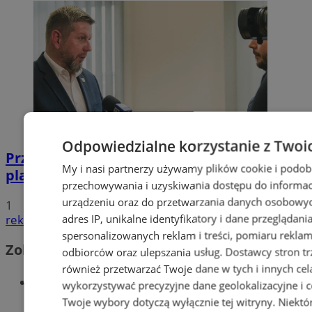
Odpowiedzialne korzystanie z Twoi
Przyszłość Wodzisławia Śląskiego:
My i nasi partnerzy używamy plików cookie i podob
planowane inwestycje na 2025 rok
przechowywania i uzyskiwania dostępu do informac
urządzeniu oraz do przetwarzania danych osobowych
1
adres IP, unikalne identyfikatory i dane przeglądani
reklama
spersonalizowanych reklam i treści, pomiaru reklam i
Zobacz również
odbiorców oraz ulepszania usług.
Dostawcy stron tr
również przetwarzać Twoje dane w tych i innych cel
Wiadomości kryminalne w Wodzisławiu
wykorzystywać precyzyjne dane geolokalizacyjne i c
Twoje wybory dotyczą wyłącznie tej witryny. Niekt