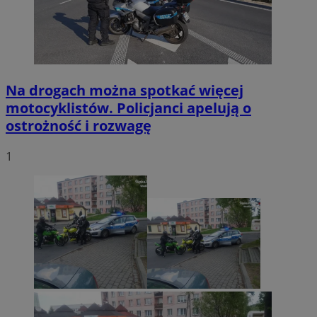
Na drogach można spotkać więcej
motocyklistów. Policjanci apelują o
ostrożność i rozwagę
1