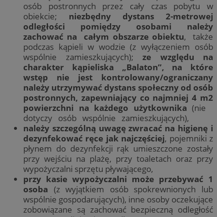
osób postronnych przez cały czas pobytu w
obiekcie;
niezbędny dystans 2-metrowej
odległości pomiędzy osobami należy
zachować na całym obszarze obiektu
, także
podczas kąpieli w wodzie (z wyłączeniem osób
wspólnie zamieszkujących);
ze względu na
charakter kąpieliska „Balaton”, na które
wstęp nie jest kontrolowany/ograniczany
należy utrzymywać dystans społeczny od osób
postronnych, zapewniający co najmniej 4 m2
powierzchni na każdego użytkownika
(nie
dotyczy osób wspólnie zamieszkujących),
należy szczególną uwagę zwracać na higienę i
dezynfekować ręce jak najczęściej
, pojemniki z
płynem do dezynfekcji rąk umieszczone zostały
przy wejściu na plażę, przy toaletach oraz przy
wypożyczalni sprzętu pływającego,
przy kasie wypożyczalni może przebywać 1
osoba
(z wyjątkiem osób spokrewnionych lub
wspólnie gospodarujących), inne osoby oczekujące
zobowiązane są zachować bezpieczną odległość