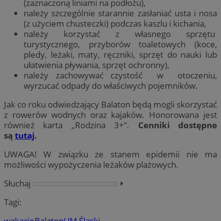
(zaznaczoną liniami na podłożu),
należy szczególnie starannie zasłaniać usta i nosa
(z użyciem chusteczki) podczas kaszlu i kichania,
należy korzystać z własnego sprzętu
turystycznego, przyborów toaletowych (koce,
pledy, leżaki, maty, ręczniki, sprzęt do nauki lub
ułatwienia pływania, sprzęt ochronny),
należy zachowywać czystość w otoczeniu,
wyrzucać odpady do właściwych pojemników.
Jak co roku odwiedzający Balaton będą mogli skorzystać
z rowerów wodnych oraz kajaków. Honorowana jest
również karta „Rodzina 3+”.
Cenniki dostępne
są
tutaj
.
UWAGA! W związku ze stanem epidemii nie ma
możliwości wypożyczenia leżaków plażowych.
Słuchaj
⏵︎
Tagi:
wakacje
Balaton
UM Śląski