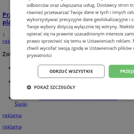
odbiorców oraz ulepszania usług.
Dostawcy stron tr
również przetwarzać Twoje dane w tych i innych cel
Przyszłość Wodzisławia Śląskiego:
wykorzystywać precyzyjne dane geolokalizacyjne i c
planowane inwestycje na 2025 rok
Twoje wybory dotyczą wyłącznie tej witryny. Niekt
opierać się na prawnie uzasadnionym interesie zami
1
prawo sprzeciwić się temu w
Ustawieniach reklam
.
reklama
chwili wycofać swoją zgodę w
Ustawieniach plików 
Zobacz również
prywatności
Wiadomości kryminalne w Wodzisławiu
ODRZUĆ WSZYSTKIE
PRZEJ
Wiadomości lokalne
POKAŻ SZCZEGÓŁY
Tworzenie stron www - Wodzisław
Niezbędne
Wydajność
Targetowani
Śląski
reklama
Niesklasyfikowane
reklama