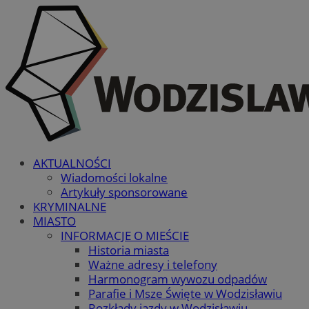
AKTUALNOŚCI
Wiadomości lokalne
Artykuły sponsorowane
KRYMINALNE
MIASTO
INFORMACJE O MIEŚCIE
Historia miasta
Ważne adresy i telefony
Harmonogram wywozu odpadów
Parafie i Msze Święte w Wodzisławiu
Rozkłady jazdy w Wodzisławiu