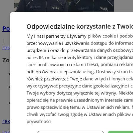
Odpowiedzialne korzystanie z Twoi
Policyjna eskorta na porodówkę
My i nasi partnerzy używamy plików cookie i podob
1
przechowywania i uzyskiwania dostępu do informac
reklama
urządzeniu oraz do przetwarzania danych osobowych
adres IP, unikalne identyfikatory i dane przeglądani
Zobacz również
spersonalizowanych reklam i treści, pomiaru reklam i
odbiorców oraz ulepszania usług.
Dostawcy stron tr
Wiadomości kryminalne w Wodzisławiu
również przetwarzać Twoje dane w tych i innych cel
wykorzystywać precyzyjne dane geolokalizacyjne i c
Wiadomości lokalne
Twoje wybory dotyczą wyłącznie tej witryny. Niekt
opierać się na prawnie uzasadnionym interesie zami
Tworzenie stron www - Wodzisław
prawo sprzeciwić się temu w
Ustawieniach reklam
.
Śląski
chwili wycofać swoją zgodę w
Ustawieniach plików 
reklama
prywatności
reklama