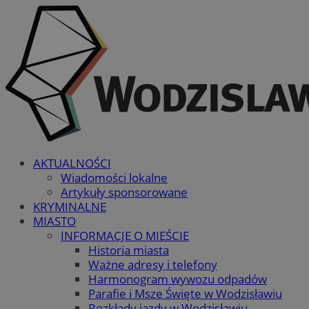
AKTUALNOŚCI
Wiadomości lokalne
Artykuły sponsorowane
KRYMINALNE
MIASTO
INFORMACJE O MIEŚCIE
Historia miasta
Ważne adresy i telefony
Harmonogram wywozu odpadów
Parafie i Msze Święte w Wodzisławiu
Rozkłady jazdy w Wodzisławiu