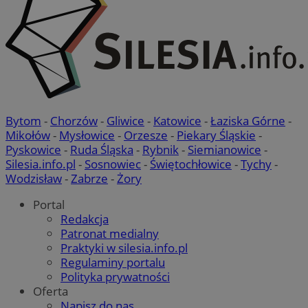
VISITOR_PRIVACY_METADATA
5 miesi
YouTube
tygod
.youtube.com
Bytom
-
Chorzów
-
Gliwice
-
Katowice
-
Łaziska Górne
-
Mikołów
-
Mysłowice
-
Orzesze
-
Piekary Śląskie
-
Pyskowice
-
Ruda Śląska
-
Rybnik
-
Siemianowice
-
Silesia.info.pl
-
Sosnowiec
-
Świętochłowice
-
Tychy
-
Wodzisław
-
Zabrze
-
Żory
Portal
Redakcja
Patronat medialny
Praktyki w silesia.info.pl
Regulaminy portalu
Polityka prywatności
Oferta
Napisz do nas