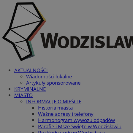
AKTUALNOŚCI
Wiadomości lokalne
Artykuły sponsorowane
KRYMINALNE
MIASTO
INFORMACJE O MIEŚCIE
Historia miasta
Ważne adresy i telefony
Harmonogram wywozu odpadów
Parafie i Msze Święte w Wodzisławiu
Rozkłady jazdy w Wodzisławiu