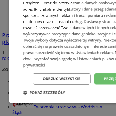
urządzeniu oraz do przetwarzania danych osobowych
adres IP, unikalne identyfikatory i dane przeglądani
spersonalizowanych reklam i treści, pomiaru reklam i
odbiorców oraz ulepszania usług.
Dostawcy stron tr
również przetwarzać Twoje dane w tych i innych cel
wykorzystywać precyzyjne dane geolokalizacyjne i c
Przyszłość Wodzisławia Śląskiego:
Twoje wybory dotyczą wyłącznie tej witryny. Niekt
planowane inwestycje na 2025 rok
opierać się na prawnie uzasadnionym interesie zami
1
prawo sprzeciwić się temu w
Ustawieniach reklam
.
reklama
chwili wycofać swoją zgodę w
Ustawieniach plików 
prywatności
Zobacz również
ODRZUĆ WSZYSTKIE
PRZEJ
Wiadomości kryminalne w Wodzisławiu
Wiadomości lokalne
POKAŻ SZCZEGÓŁY
Niezbędne
Wydajność
Targetowani
Tworzenie stron www - Wodzisław
Śląski