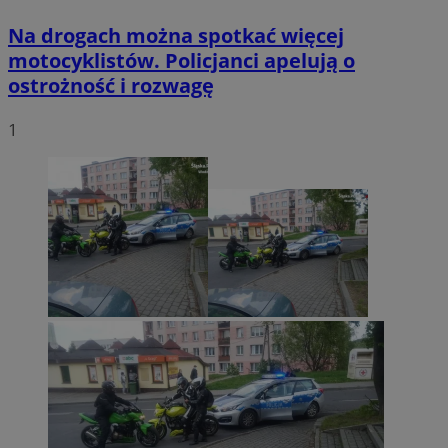
Na drogach można spotkać więcej
motocyklistów. Policjanci apelują o
ostrożność i rozwagę
1