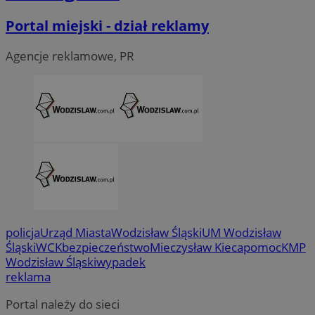
Portal miejski - dział reklamy
Agencje reklamowe, PR
CookieScriptConsent
4 tygodni
CookieScript
wodzislaw.com.pl
policja
Urząd Miasta
Wodzisław Śląski
UM Wodzisław
Śląski
WCK
bezpieczeństwo
Mieczysław Kieca
pomoc
KMP
Wodzisław Śląski
wypadek
VISITOR_PRIVACY_METADATA
5 miesi
YouTube
reklama
tygod
.youtube.com
Portal należy do sieci