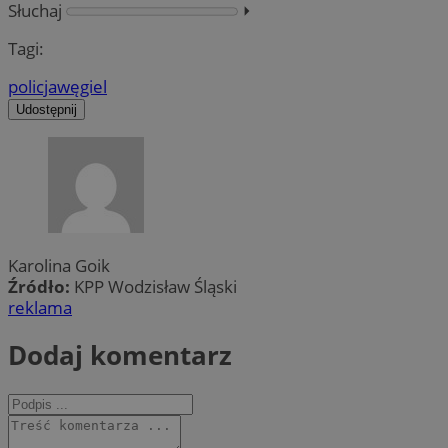
Słuchaj
⏵︎
Tagi:
policja
węgiel
Udostępnij
Karolina Goik
Źródło:
KPP Wodzisław Śląski
reklama
Dodaj komentarz