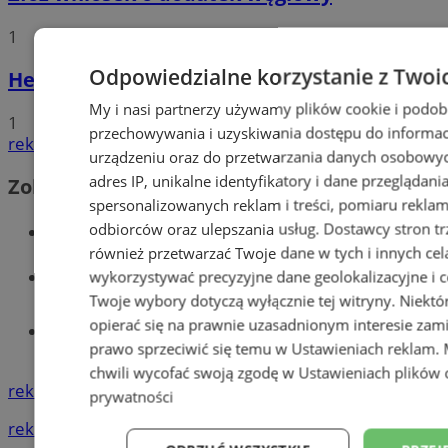
1
Odpowiedzialne korzystanie z Twoi
Hello world!
My i nasi partnerzy używamy plików cookie i podob
1
przechowywania i uzyskiwania dostępu do informac
reklama
urządzeniu oraz do przetwarzania danych osobowych
adres IP, unikalne identyfikatory i dane przeglądani
Zobacz również
spersonalizowanych reklam i treści, pomiaru reklam i
Wiadomości kryminalne w Wodzisławiu
odbiorców oraz ulepszania usług.
Dostawcy stron tr
również przetwarzać Twoje dane w tych i innych cel
Wiadomości lokalne
wykorzystywać precyzyjne dane geolokalizacyjne i c
Twoje wybory dotyczą wyłącznie tej witryny. Niekt
opierać się na prawnie uzasadnionym interesie zami
Tworzenie stron www - Wodzisław
prawo sprzeciwić się temu w
Ustawieniach reklam
.
Śląski
chwili wycofać swoją zgodę w
Ustawieniach plików 
reklama
prywatności
reklama