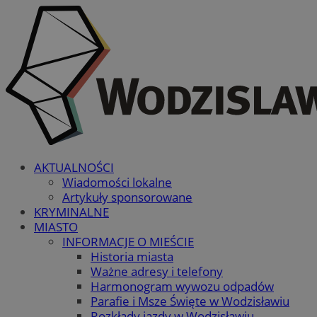
AKTUALNOŚCI
Wiadomości lokalne
Artykuły sponsorowane
KRYMINALNE
MIASTO
INFORMACJE O MIEŚCIE
Historia miasta
Ważne adresy i telefony
Harmonogram wywozu odpadów
Parafie i Msze Święte w Wodzisławiu
Rozkłady jazdy w Wodzisławiu