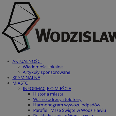
AKTUALNOŚCI
Wiadomości lokalne
Artykuły sponsorowane
KRYMINALNE
MIASTO
INFORMACJE O MIEŚCIE
Historia miasta
Ważne adresy i telefony
Harmonogram wywozu odpadów
Parafie i Msze Święte w Wodzisławiu
Rozkłady jazdy w Wodzisławiu