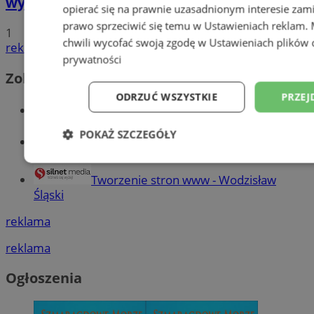
wypadku. 20-latek trafił do aresztu
opierać się na prawnie uzasadnionym interesie zami
prawo sprzeciwić się temu w
Ustawieniach reklam
.
1
chwili wycofać swoją zgodę w
Ustawieniach plików 
reklama
prywatności
Zobacz również
ODRZUĆ WSZYSTKIE
PRZEJ
Wiadomości kryminalne w Wodzisławiu
POKAŻ SZCZEGÓŁY
Wiadomości lokalne
Niezbędne
Wydajność
Targetowani
Tworzenie stron www - Wodzisław
Śląski
Niesklasyfikowane
reklama
reklama
Ogłoszenia