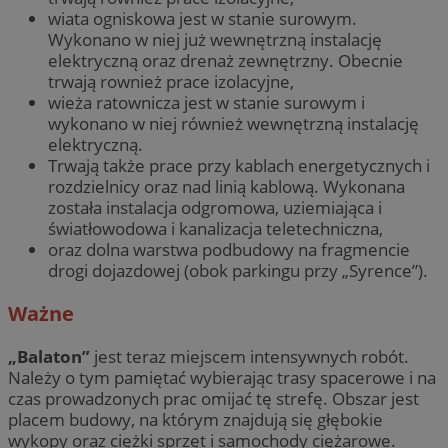
wiata ogniskowa jest w stanie surowym.
Wykonano w niej już wewnętrzną instalację
elektryczną oraz drenaż zewnętrzny. Obecnie
trwają rownież prace izolacyjne,
wieża ratownicza jest w stanie surowym i
wykonano w niej również wewnętrzną instalację
elektryczną.
Trwają także prace przy kablach energetycznych i
rozdzielnicy oraz nad linią kablową. Wykonana
została instalacja odgromowa, uziemiająca i
światłowodowa i kanalizacja teletechniczna,
oraz dolna warstwa podbudowy na fragmencie
drogi dojazdowej (obok parkingu przy „Syrence”).
Ważne
„Balaton”
jest teraz miejscem intensywnych robót.
Należy o tym pamiętać wybierając trasy spacerowe i na
czas prowadzonych prac omijać tę strefę. Obszar jest
placem budowy, na którym znajdują się głębokie
wykopy oraz ciężki sprzęt i samochody ciężarowe.