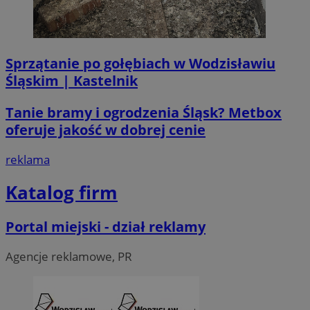
.linkedin.com
__Secure-ROLLOUT_TOKEN
.youtube.com
5 miesi
Sprzątanie po gołębiach w Wodzisławiu
tygod
Śląskim | Kastelnik
Tanie bramy i ogrodzenia Śląsk? Metbox
oferuje jakość w dobrej cenie
reklama
Katalog firm
Portal miejski - dział reklamy
Agencje reklamowe, PR