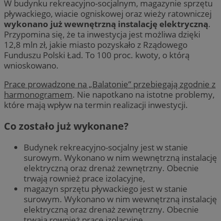
W budynku rekreacyjno-socjalnym, magazynie sprzętu
pływackiego, wiacie ogniskowej oraz wieży ratowniczej
wykonano już wewnętrzną instalację elektryczną
.
Przypomina się, że ta inwestycja jest możliwa dzięki
12,8 mln zł, jakie miasto pozyskało z Rządowego
Funduszu Polski Ład. To 100 proc. kwoty, o którą
wnioskowano.
Prace prowadzone na „Balatonie” przebiegają zgodnie z
harmonogramem
. Nie napotkano na istotne problemy,
które mają wpływ na termin realizacji inwestycji.
Co zostało już wykonane?
Budynek rekreacyjno-socjalny jest w stanie
surowym. Wykonano w nim wewnętrzną instalację
elektryczną oraz drenaż zewnętrzny. Obecnie
trwają rownież prace izolacyjne,
magazyn sprzętu pływackiego jest w stanie
surowym. Wykonano w nim wewnętrzną instalację
elektryczną oraz drenaż zewnętrzny. Obecnie
trwają rownież prace izolacyjne,