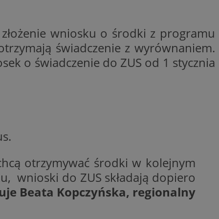
ctwem bezpiecznych
 tym samym
nych danych.
a złożenie wniosku o środki z programu
rzez usługę Cookie-
preferencji
n otrzymają świadczenie z wyrównaniem.
 na pliki cookie.
ookie Cookie-
osek o świadczenie do ZUS od 1 stycznia
nformacje o zgodzie
ncjach dotyczących
ia z witryny.
olityki prywatności
ich przestrzeganie
temu użytkownik nie
woich preferencji,
 z regulacjami
us.
 identyfikatora
 chcą otrzymywać środki w kolejnym
u, wnioski do ZUS składają dopiero
uje Beata Kopczyńska, regionalny
 i przechowywania
ia interakcji