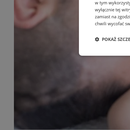
w tym wykorzysty
wyłącznie tej wi
zamiast na zgodz
chwili wycofać s
POKAŻ SZCZ
Niezbędne
Ni
Niezbędne pliki cook
zarządzanie kontem. 
Nazwa