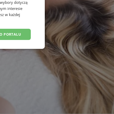
 wybory dotyczą
nym interesie
sz w każdej
DO PORTALU
esklasyfikowane
ane
owanie użytkownika i
j.