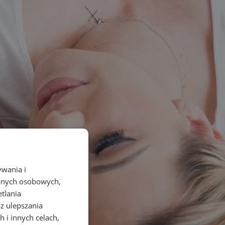
ywania i
danych osobowych,
etlania
az ulepszania
 i innych celach,