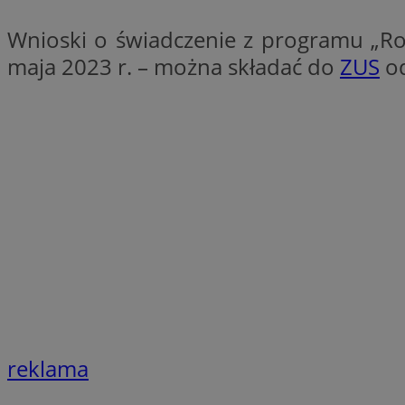
QeSessID
Wnioski o świadczenie z programu „Ro
SessID
maja 2023 r. – można składać do
ZUS
od
MvSessID
INGRESSCOOKIE
euds
__cf_bm
li_gc
__Secure-ROLLOU
reklama