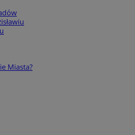
adów
isławiu
iu
ie Miasta?