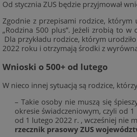
Od stycznia ZUS będzie przyjmował wni
Zgodnie z przepisami rodzice, którym 
CookieScriptConse
„Rodzina 500 plus”. Jeżeli zrobią to 
Dla przykładu rodzice, którym urodziło
2022 roku i otrzymają środki z wyrówn
VISITOR_PRIVACY_
Wnioski o 500+ od lutego
W nieco innej sytuacją są rodzice, którz
suid
– Takie osoby nie muszą się śpies
okresie świadczeniowym, czyli od 
od 1 lutego 2022 r. , wcześniej nie
Nazwa
Pro
Nazwa
Nazwa
rzecznik prasowy ZUS województ
Do
Nazwa
ustat_bzgfew1atv22
sa-user-id
google_push
.bi