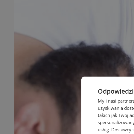
Odpowiedzia
My i nasi partne
uzyskiwania dost
takich jak Twój a
spersonalizowanyc
usług.
Dostawcy s