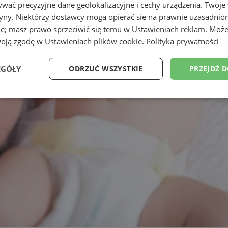
wać precyzyjne dane geolokalizacyjne i cechy urządzenia. Twoje
tryny. Niektórzy dostawcy mogą opierać się na prawnie uzasadnio
ie; masz prawo sprzeciwić się temu w
Ustawieniach reklam
. Może
woją zgodę w
Ustawieniach plików cookie
.
Polityka prywatności
EGÓŁY
ODRZUĆ WSZYSTKIE
PRZEJDŹ 
Wydajność
Targetowanie
Funkcjonalność
Ni
ezbędne
Wydajność
Targetowanie
Funkcjonalność
Niesklasyfikow
ie umożliwiają korzystanie z podstawowych funkcji strony internetowej, takich jak log
Bez niezbędnych plików cookie nie można prawidłowo korzystać ze strony internetowe
Okres
Provider
/
Domena
Opis
przechowywania