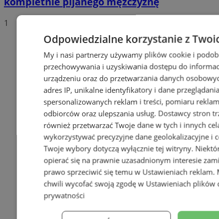
kompletnie pijanego mężczyznę
1
Odpowiedzialne korzystanie z Twoi
My i nasi partnerzy używamy plików cookie i podob
przechowywania i uzyskiwania dostępu do informac
urządzeniu oraz do przetwarzania danych osobowych
adres IP, unikalne identyfikatory i dane przeglądani
spersonalizowanych reklam i treści, pomiaru reklam i
odbiorców oraz ulepszania usług.
Dostawcy stron tr
również przetwarzać Twoje dane w tych i innych cel
wykorzystywać precyzyjne dane geolokalizacyjne i c
Twoje wybory dotyczą wyłącznie tej witryny. Niekt
opierać się na prawnie uzasadnionym interesie zami
prawo sprzeciwić się temu w
Ustawieniach reklam
.
chwili wycofać swoją zgodę w
Ustawieniach plików 
prywatności