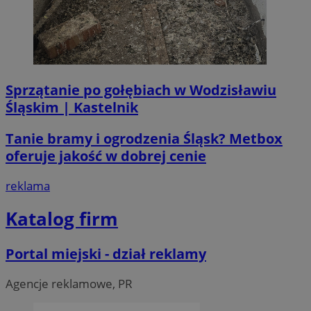
Sprzątanie po gołębiach w Wodzisławiu
Śląskim | Kastelnik
Tanie bramy i ogrodzenia Śląsk? Metbox
oferuje jakość w dobrej cenie
reklama
Katalog firm
CookieScriptConsent
4 tygodni
CookieScript
wodzislaw.com.pl
Portal miejski - dział reklamy
Agencje reklamowe, PR