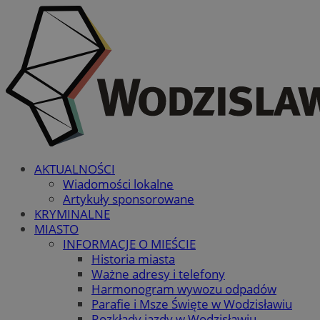
AKTUALNOŚCI
Wiadomości lokalne
Artykuły sponsorowane
KRYMINALNE
MIASTO
INFORMACJE O MIEŚCIE
Historia miasta
Ważne adresy i telefony
Harmonogram wywozu odpadów
Parafie i Msze Święte w Wodzisławiu
Rozkłady jazdy w Wodzisławiu