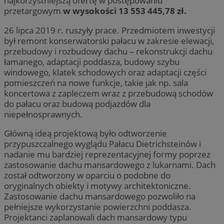
najkorzystniejszą ofertę w postępowaniu
przetargowym
w wysokości 13 553 445,78 zł.
26 lipca 2019 r. ruszyły prace. Przedmiotem inwestycji
był remont konserwatorski pałacu w zakresie elewacji,
przebudowy i rozbudowy dachu – rekonstrukcji dachu
łamanego, adaptacji poddasza, budowy szybu
windowego, klatek schodowych oraz adaptacji części
pomieszczeń na nowe funkcje, takie jak np. sala
koncertowa z zapleczem wraz z przebudową schodów
do pałacu oraz budową podjazdów dla
niepełnosprawnych.
Główną ideą projektową było odtworzenie
przypuszczalnego wyglądu Pałacu Dietrichsteinów i
nadanie mu bardziej reprezentacyjnej formy poprzez
zastosowanie dachu mansardowego z lukarnami. Dach
został odtworzony w oparciu o podobne do
oryginalnych obiekty i motywy architektoniczne.
Zastosowanie dachu mansardowego pozwoliło na
pełniejsze wykorzystanie powierzchni poddasza.
Projektanci zaplanowali dach mansardowy typu