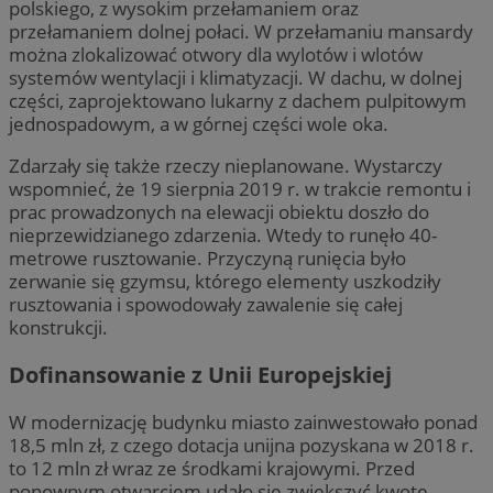
polskiego, z wysokim przełamaniem oraz
przełamaniem dolnej połaci. W przełamaniu mansardy
można zlokalizować otwory dla wylotów i wlotów
systemów wentylacji i klimatyzacji. W dachu, w dolnej
części, zaprojektowano lukarny z dachem pulpitowym
jednospadowym, a w górnej części wole oka.
Zdarzały się także rzeczy nieplanowane. Wystarczy
wspomnieć, że 19 sierpnia 2019 r. w trakcie remontu i
prac prowadzonych na elewacji obiektu doszło do
nieprzewidzianego zdarzenia. Wtedy to runęło 40-
metrowe rusztowanie. Przyczyną runięcia było
zerwanie się gzymsu, którego elementy uszkodziły
rusztowania i spowodowały zawalenie się całej
konstrukcji.
Dofinansowanie z Unii Europejskiej
W modernizację budynku miasto zainwestowało ponad
18,5 mln zł, z czego dotacja unijna pozyskana w 2018 r.
to 12 mln zł wraz ze środkami krajowymi. Przed
ponownym otwarciem udało się zwiększyć kwotę