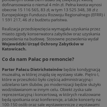
dofinansowania o niemal 4 mln zł. Pełna kwota wynosi
obecnie 15 116 565, 83 zł, w tym 13 525 348, 38 zł z
Europejskiego Funduszu Rozwoju Regionalnego (EFRR) i
1 591 217, 46 zł z budżetu państwa.
Realizacja przedsięwzięcia wymagała uzyskania przez
miasto zgody konserwatora zabytków oraz uzyskania
pozwolenia na budowę. Stosowne pozwolenia wydał
Wojewódzki Urząd Ochrony Zabytków w
Katowicach.
Co da nam Pałac po remoncie?
Parter Pałacu Dietrichsteinów
będzie kondygnacją
muzealną, w której znajdą się wystawy stałe. Piętro I,
które w przeszłości było częścią administracyjną i
udzielano tam ślubów, po modernizacji będzie służyło
wodzisławianom w innym celu. Obiekt zyska sale
reprezentacyjną i koncertową, w których realizowane
będą spotkania oraz konferencje, a także koncerty na
100-150 osób oraz sale wystawiennicze z wystawami