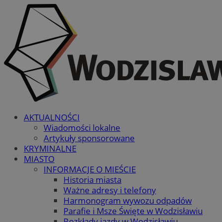
AKTUALNOŚCI
Wiadomości lokalne
Artykuły sponsorowane
KRYMINALNE
MIASTO
INFORMACJE O MIEŚCIE
Historia miasta
Ważne adresy i telefony
Harmonogram wywozu odpadów
Parafie i Msze Święte w Wodzisławiu
Rozkłady jazdy w Wodzisławiu