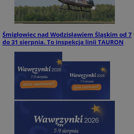
Śmigłowiec nad Wodzisławiem Śląskim od 7
do 31 sierpnia. To inspekcja linii TAURON