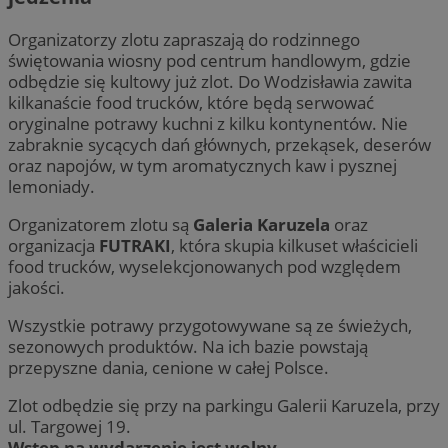
Organizatorzy zlotu zapraszają do rodzinnego
świętowania wiosny pod centrum handlowym, gdzie
odbędzie się kultowy już zlot. Do Wodzisławia zawita
kilkanaście food trucków, które będą serwować
oryginalne potrawy kuchni z kilku kontynentów. Nie
zabraknie sycących dań głównych, przekąsek, deserów
oraz napojów, w tym aromatycznych kaw i pysznej
lemoniady.
Organizatorem zlotu są
Galeria Karuzela
oraz
organizacja
FUTRAKI
, która skupia kilkuset właścicieli
food trucków, wyselekcjonowanych pod względem
jakości.
Wszystkie potrawy przygotowywane są ze świeżych,
sezonowych produktów. Na ich bazie powstają
przepyszne dania, cenione w całej Polsce.
Zlot odbędzie się przy na parkingu Galerii Karuzela, przy
ul. Targowej 19.
Wstęp na wydarzenie jest wolny
.