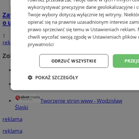
wykorzystywać precyzyjne dane geolokalizacyjne i c
Zatrzymano 35-latka związanego ze sprawą
Twoje wybory dotyczą wyłącznie tej witryny. Niekt
o usiłowanie zabójstwa!
opierać się na prawnie uzasadnionym interesie zami
prawo sprzeciwić się temu w
Ustawieniach reklam
.
1
chwili wycofać swoją zgodę w
Ustawieniach plików 
reklama
prywatności
Zobacz również
ODRZUĆ WSZYSTKIE
PRZEJ
Wiadomości kryminalne w Wodzisławiu
POKAŻ SZCZEGÓŁY
Wiadomości lokalne
Niezbędne
Wydajność
Targetowani
Tworzenie stron www - Wodzisław
Śląski
Niesklasyfikowane
reklama
reklama