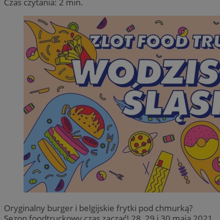
Czas czytania: 2 min.
Oryginalny burger i belgijskie frytki pod chmurką?
Sezon foodtruckowy czas zacząć! 28, 29 i 30 maja 2021