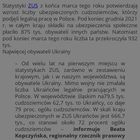
Statystyki
ZUS
z końca marca tego roku potwierdzają
wzrost liczby ubezpieczonych cudzoziemców, którzy
podjęli legalną pracę w Polsce. Pod koniec grudnia 2021
r. w całym kraju składki na ubezpieczenia społeczne
płaciło 875 tys. obywateli innych państw. Natomiast
pod koniec marca tego roku liczba ta przekroczyła 932
tys.
Najwięcej obywateli Ukrainy
– Od wielu lat na pierwszym miejscu w
statystykach ZUS, zarówno w zestawieniu
krajowym, jak i w naszym województwa, są
obywatele Ukrainy. Mimo wojny nie zmalała
liczba Ukraińców legalnie pracujących w
Polsce. W województwie śląskim na79,5 tys.
cudzoziemców 62,7 tys. to Ukraińcy, co daje
79 proc. ogółu cudzoziemców. W skali kraju
ubezpieczonych w ZUS Ukraińców jest 666,7
tys., co stanowi około 72 procent ogółu
cudzoziemców –
informuje Beata
Kopczyńska, regionalny rzecznik prasowy