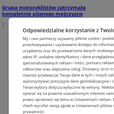
Grupa motocyklistów zatrzymała
kompletnie pijanego mężczyznę
1
Odpowiedzialne korzystanie z Twoi
My i nasi partnerzy używamy plików cookie i podob
przechowywania i uzyskiwania dostępu do informac
urządzeniu oraz do przetwarzania danych osobowych
adres IP, unikalne identyfikatory i dane przeglądani
spersonalizowanych reklam i treści, pomiaru reklam i
odbiorców oraz ulepszania usług.
Dostawcy stron tr
również przetwarzać Twoje dane w tych i innych cel
wykorzystywać precyzyjne dane geolokalizacyjne i c
Twoje wybory dotyczą wyłącznie tej witryny. Niekt
opierać się na prawnie uzasadnionym interesie zami
prawo sprzeciwić się temu w
Ustawieniach reklam
.
chwili wycofać swoją zgodę w
Ustawieniach plików 
prywatności