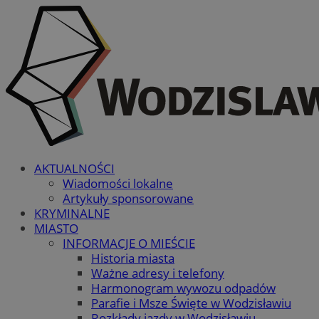
AKTUALNOŚCI
Wiadomości lokalne
Artykuły sponsorowane
KRYMINALNE
MIASTO
INFORMACJE O MIEŚCIE
Historia miasta
Ważne adresy i telefony
Harmonogram wywozu odpadów
Parafie i Msze Święte w Wodzisławiu
Rozkłady jazdy w Wodzisławiu