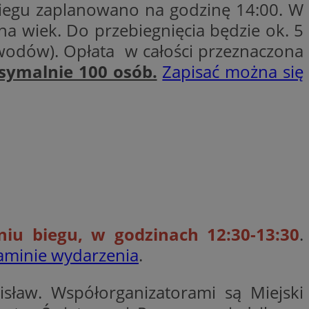
biegu zaplanowano na godzinę 14:00. W
ctwem bezpiecznych
 tym samym
a wiek. Do przebiegnięcia będzie ok. 5
nych danych.
wodów). Opłata w całości przeznaczona
rzez usługę Cookie-
preferencji
symalnie 100 osób.
Zapisać można się
 na pliki cookie.
ookie Cookie-
nformacje o zgodzie
ncjach dotyczących
ia z witryny.
olityki prywatności
ich przestrzeganie
temu użytkownik nie
woich preferencji,
 z regulacjami
 identyfikatora
u biegu, w godzinach 12:30-13:30
.
aminie wydarzenia
.
isław. Współorganizatorami są Miejski
 i przechowywania
ia interakcji