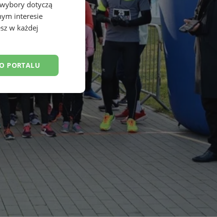
 wybory dotyczą
nym interesie
sz w każdej
DO PORTALU
esklasyfikowane
ane
owanie użytkownika i
j.