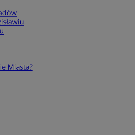
adów
isławiu
iu
ie Miasta?