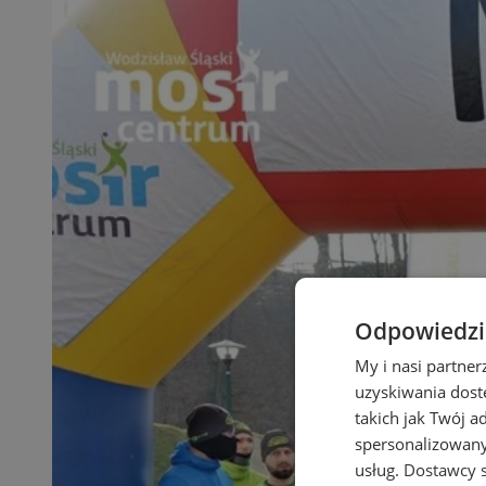
Odpowiedzia
My i nasi partne
uzyskiwania dost
takich jak Twój a
spersonalizowanyc
usług.
Dostawcy s