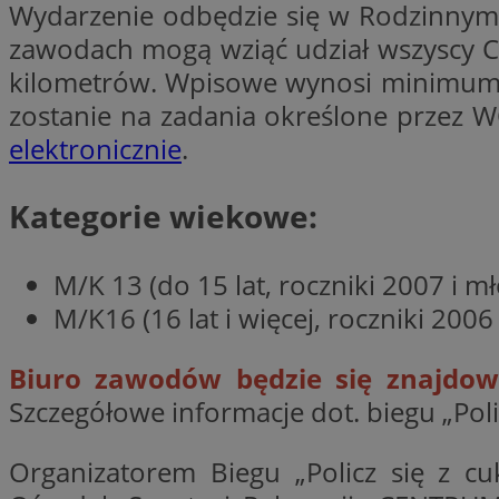
Wydarzenie odbędzie się w Rodzinnym 
zawodach mogą wziąć udział wszyscy Ci
kilometrów. Wpisowe wynosi minimum 2
CookieScriptConse
zostanie na zadania określone przez 
elektronicznie
.
VISITOR_PRIVACY_
Kategorie wiekowe:
M/K 13 (do 15 lat, roczniki 2007 i m
M/K16 (16 lat i więcej, roczniki 2006
suid
Biuro zawodów będzie się znajdow
Szczegółowe informacje dot. biegu „Pol
Nazwa
Pro
Nazwa
Nazwa
Organizatorem Biegu „Policz się z cu
Do
Nazwa
ustat_bzgfew1atv22
sa-user-id
google_push
.bi