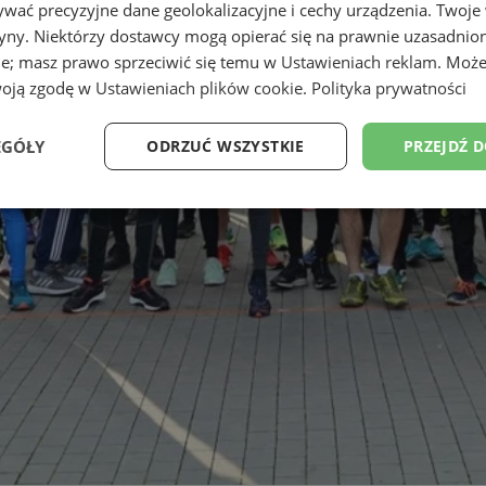
wać precyzyjne dane geolokalizacyjne i cechy urządzenia. Twoje
tryny. Niektórzy dostawcy mogą opierać się na prawnie uzasadnio
ie; masz prawo sprzeciwić się temu w
Ustawieniach reklam
. Może
woją zgodę w
Ustawieniach plików cookie
.
Polityka prywatności
EGÓŁY
ODRZUĆ WSZYSTKIE
PRZEJDŹ 
Wydajność
Targetowanie
Funkcjonalność
Ni
ezbędne
Wydajność
Targetowanie
Funkcjonalność
Niesklasyfikow
ie umożliwiają korzystanie z podstawowych funkcji strony internetowej, takich jak log
Bez niezbędnych plików cookie nie można prawidłowo korzystać ze strony internetowe
Okres
Provider
/
Domena
Opis
przechowywania