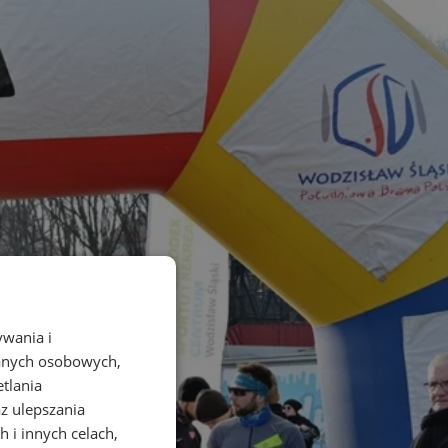
ywania i
danych osobowych,
etlania
az ulepszania
 i innych celach,