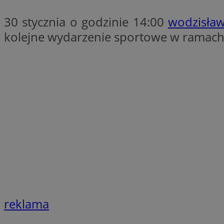
QeSessID
30 stycznia o godzinie 14:00
wodzisław
SessID
kolejne wydarzenie sportowe w ramach 
MvSessID
INGRESSCOOKIE
euds
__cf_bm
li_gc
__Secure-ROLLOU
reklama