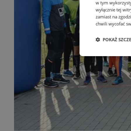
w tym wykorzysty
wyłącznie tej wi
zamiast na zgodz
chwili wycofać s
POKAŻ SZCZ
Niezbędne
Ni
Niezbędne pliki cook
zarządzanie kontem. 
Nazwa