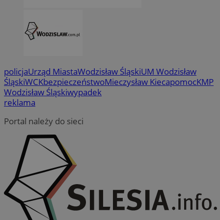
policja
Urząd Miasta
Wodzisław Śląski
UM Wodzisław
Śląski
WCK
bezpieczeństwo
Mieczysław Kieca
pomoc
KMP
Wodzisław Śląski
wypadek
reklama
Portal należy do sieci