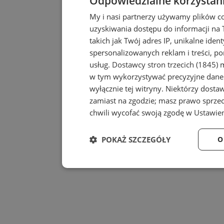
Odpowiedzialne korzystan
My i nasi partnerzy używamy plików c
uzyskiwania dostępu do informacji na
takich jak Twój adres IP, unikalne iden
spersonalizowanych reklam i treści, po
usług.
Dostawcy stron trzecich (1845)
m
w tym wykorzystywać precyzyjne dane 
wyłącznie tej witryny. Niektórzy dost
zamiast na zgodzie; masz prawo sprze
chwili wycofać swoją zgodę w
Ustawien
POKAŻ SZCZEGÓŁY
O
Niezbędne
Wydajność