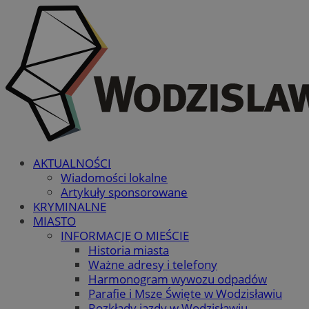
AKTUALNOŚCI
Wiadomości lokalne
Artykuły sponsorowane
KRYMINALNE
MIASTO
INFORMACJE O MIEŚCIE
Historia miasta
Ważne adresy i telefony
Harmonogram wywozu odpadów
Parafie i Msze Święte w Wodzisławiu
Rozkłady jazdy w Wodzisławiu