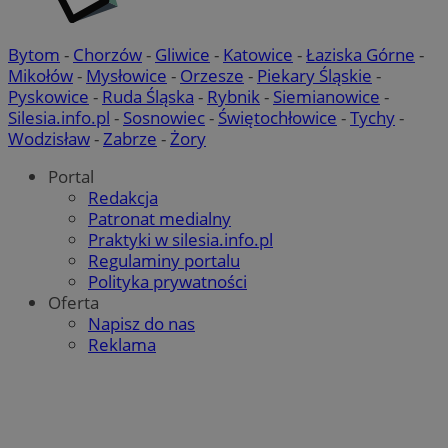
Bytom
-
Chorzów
-
Gliwice
-
Katowice
-
Łaziska Górne
-
Mikołów
-
Mysłowice
-
Orzesze
-
Piekary Śląskie
-
Pyskowice
-
Ruda Śląska
-
Rybnik
-
Siemianowice
-
Silesia.info.pl
-
Sosnowiec
-
Świętochłowice
-
Tychy
-
Wodzisław
-
Zabrze
-
Żory
Portal
Redakcja
Patronat medialny
Praktyki w silesia.info.pl
Regulaminy portalu
Polityka prywatności
Oferta
Napisz do nas
Reklama