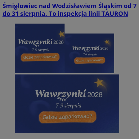
Śmigłowiec nad Wodzisławiem Śląskim od 7
do 31 sierpnia. To inspekcja linii TAURON