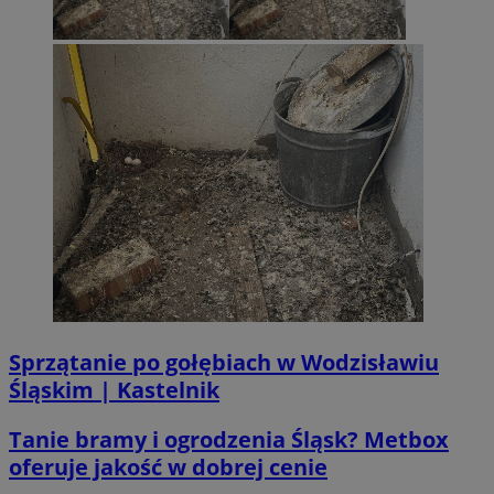
__Secure-ROLLOUT_TOKEN
.youtube.com
5 miesi
tygod
Sprzątanie po gołębiach w Wodzisławiu
Śląskim | Kastelnik
Tanie bramy i ogrodzenia Śląsk? Metbox
oferuje jakość w dobrej cenie
CookieScriptConsent
4 tygodni
CookieScript