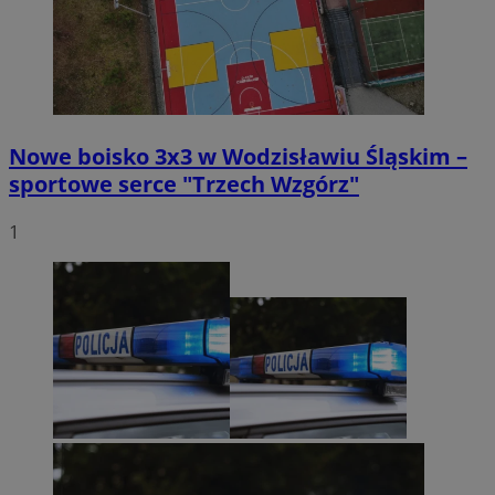
Nowe boisko 3x3 w Wodzisławiu Śląskim –
sportowe serce "Trzech Wzgórz"
1