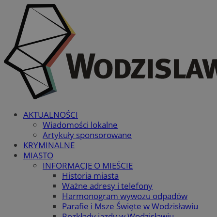
AKTUALNOŚCI
Wiadomości lokalne
Artykuły sponsorowane
KRYMINALNE
MIASTO
INFORMACJE O MIEŚCIE
Historia miasta
Ważne adresy i telefony
Harmonogram wywozu odpadów
Parafie i Msze Święte w Wodzisławiu
Rozkłady jazdy w Wodzisławiu