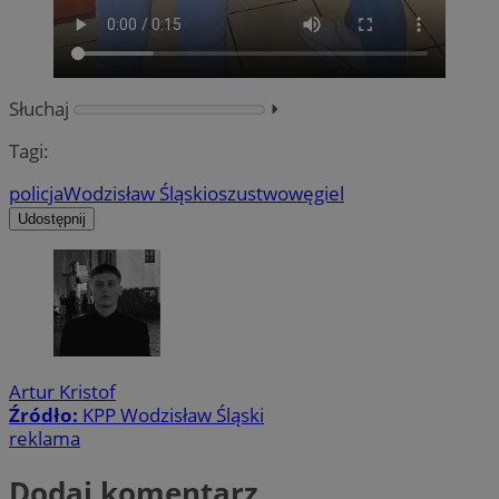
Słuchaj
⏵︎
Tagi:
policja
Wodzisław Śląski
oszustwo
węgiel
Udostępnij
Artur Kristof
Źródło:
KPP Wodzisław Śląski
reklama
Dodaj komentarz