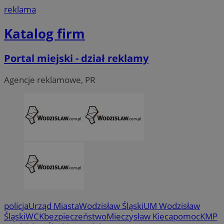
wodzislaw.com.pl
reklama
Katalog firm
Portal miejski - dział reklamy
Agencje reklamowe, PR
VISITOR_PRIVACY_METADATA
5 miesi
YouTube
tygod
.youtube.com
policja
Urząd Miasta
Wodzisław Śląski
UM Wodzisław
Śląski
WCK
bezpieczeństwo
Mieczysław Kieca
pomoc
KMP