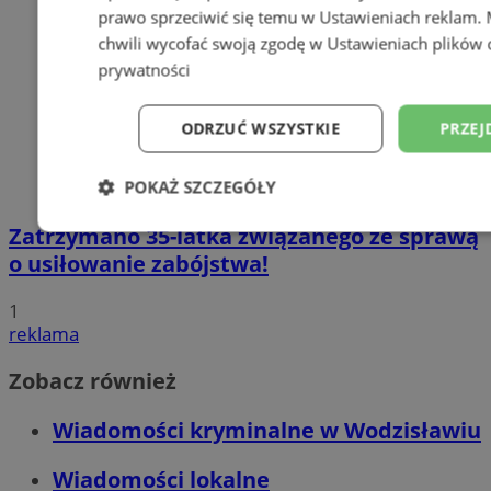
prawo sprzeciwić się temu w
Ustawieniach reklam
.
chwili wycofać swoją zgodę w
Ustawieniach plików 
prywatności
ODRZUĆ WSZYSTKIE
PRZEJ
POKAŻ SZCZEGÓŁY
Zatrzymano 35-latka związanego ze sprawą
Niezbędne
Wydajność
Targetowani
o usiłowanie zabójstwa!
1
Niesklasyfikowane
reklama
Zobacz również
Wiadomości kryminalne w Wodzisławiu
Wiadomości lokalne
Niezbędne
Wydajność
Targetowanie
Funkcjonalno