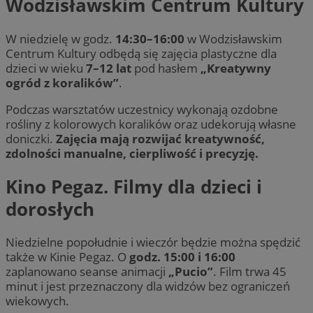
Wodzisławskim Centrum Kultury
W niedzielę w godz.
14:30–16:00
w Wodzisławskim
Centrum Kultury odbędą się zajęcia plastyczne dla
dzieci w wieku
7–12 lat
pod hasłem
„Kreatywny
ogród z koralików”
.
Podczas warsztatów uczestnicy wykonają ozdobne
rośliny z kolorowych koralików oraz udekorują własne
doniczki.
Zajęcia mają rozwijać kreatywność,
zdolności manualne, cierpliwość i precyzję.
Kino Pegaz. Filmy dla dzieci i
dorosłych
Niedzielne popołudnie i wieczór będzie można spędzić
także w Kinie Pegaz. O
godz. 15:00 i 16:00
zaplanowano seanse animacji
„Pucio”
. Film trwa 45
minut i jest przeznaczony dla widzów bez ograniczeń
wiekowych.