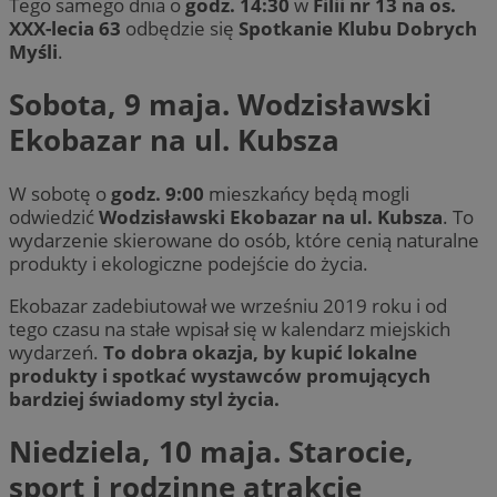
Tego samego dnia o
godz. 14:30
w
Filii nr 13 na os.
XXX-lecia 63
odbędzie się
Spotkanie Klubu Dobrych
Myśli
.
Sobota, 9 maja. Wodzisławski
Ekobazar na ul. Kubsza
W sobotę o
godz. 9:00
mieszkańcy będą mogli
odwiedzić
Wodzisławski Ekobazar na ul. Kubsza
. To
wydarzenie skierowane do osób, które cenią naturalne
produkty i ekologiczne podejście do życia.
Ekobazar zadebiutował we wrześniu 2019 roku i od
tego czasu na stałe wpisał się w kalendarz miejskich
wydarzeń.
To dobra okazja, by kupić lokalne
produkty i spotkać wystawców promujących
bardziej świadomy styl życia.
Niedziela, 10 maja. Starocie,
sport i rodzinne atrakcje