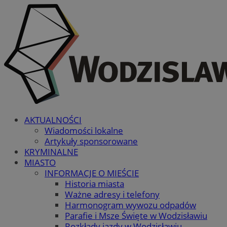
AKTUALNOŚCI
Wiadomości lokalne
Artykuły sponsorowane
KRYMINALNE
MIASTO
INFORMACJE O MIEŚCIE
Historia miasta
Ważne adresy i telefony
Harmonogram wywozu odpadów
Parafie i Msze Święte w Wodzisławiu
Rozkłady jazdy w Wodzisławiu