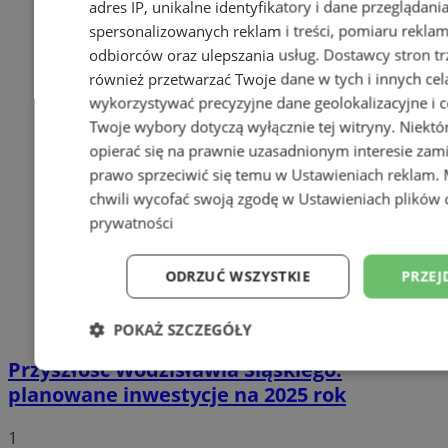
adres IP, unikalne identyfikatory i dane przeglądani
spersonalizowanych reklam i treści, pomiaru reklam i
odbiorców oraz ulepszania usług.
Dostawcy stron tr
również przetwarzać Twoje dane w tych i innych cel
wykorzystywać precyzyjne dane geolokalizacyjne i c
Twoje wybory dotyczą wyłącznie tej witryny. Niekt
opierać się na prawnie uzasadnionym interesie zami
prawo sprzeciwić się temu w
Ustawieniach reklam
.
chwili wycofać swoją zgodę w
Ustawieniach plików 
prywatności
ODRZUĆ WSZYSTKIE
PRZEJ
POKAŻ SZCZEGÓŁY
Przyszłość Wodzisławia Śląskiego:
Niezbędne
Wydajność
Targetowani
planowane inwestycje na 2025 rok
1