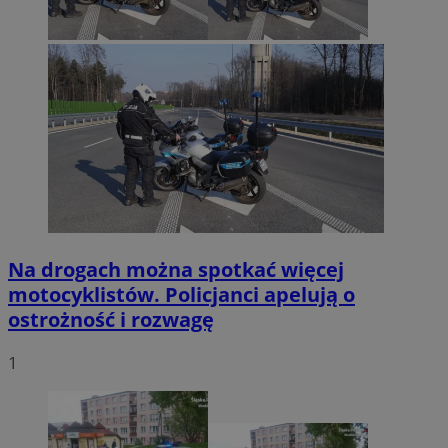
Na drogach można spotkać więcej
motocyklistów. Policjanci apelują o
ostrożność i rozwagę
1