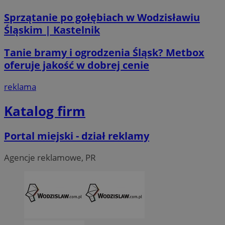
Sprzątanie po gołębiach w Wodzisławiu
Śląskim | Kastelnik
Tanie bramy i ogrodzenia Śląsk? Metbox
oferuje jakość w dobrej cenie
CookieScriptConsent
4 tygodni
CookieScript
reklama
wodzislaw.com.pl
Katalog firm
Portal miejski - dział reklamy
Agencje reklamowe, PR
VISITOR_PRIVACY_METADATA
5 miesi
YouTube
tygod
.youtube.com