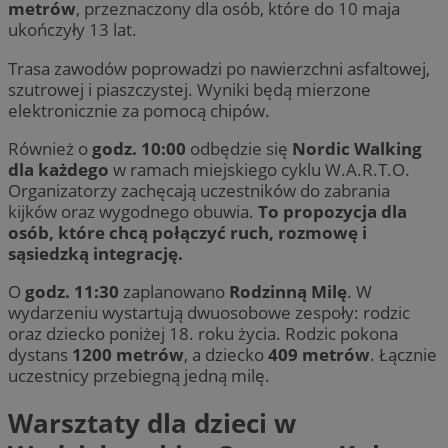
metrów
, przeznaczony dla osób, które do 10 maja
ukończyły 13 lat.
Trasa zawodów poprowadzi po nawierzchni asfaltowej,
szutrowej i piaszczystej. Wyniki będą mierzone
elektronicznie za pomocą chipów.
Również o
godz. 10:00
odbędzie się
Nordic Walking
dla każdego
w ramach miejskiego cyklu W.A.R.T.O.
Organizatorzy zachęcają uczestników do zabrania
kijków oraz wygodnego obuwia.
To propozycja dla
osób, które chcą połączyć ruch, rozmowę i
sąsiedzką integrację.
O
godz. 11:30
zaplanowano
Rodzinną Milę
. W
wydarzeniu wystartują dwuosobowe zespoły: rodzic
oraz dziecko poniżej 18. roku życia. Rodzic pokona
dystans
1200 metrów
, a dziecko
409 metrów
. Łącznie
uczestnicy przebiegną jedną milę.
Warsztaty dla dzieci w