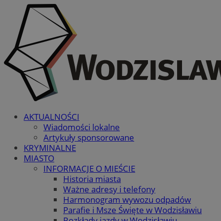
AKTUALNOŚCI
Wiadomości lokalne
Artykuły sponsorowane
KRYMINALNE
MIASTO
INFORMACJE O MIEŚCIE
Historia miasta
Ważne adresy i telefony
Harmonogram wywozu odpadów
Parafie i Msze Święte w Wodzisławiu
Rozkłady jazdy w Wodzisławiu