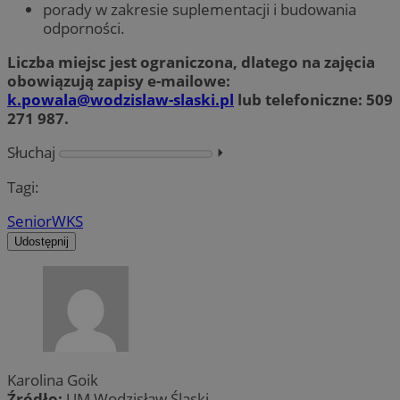
porady w zakresie suplementacji i budowania
odporności.
Liczba miejsc jest ograniczona, dlatego na zajęcia
obowiązują zapisy e-mailowe:
k.powala@wodzislaw-slaski.pl
lub telefoniczne: 509
271 987.
Słuchaj
⏵︎
Tagi:
Senior
WKS
Udostępnij
Karolina Goik
Źródło:
UM Wodzisław Śląski