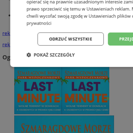
opierać się na prawnie uzasadnionym interesie zami
prawo sprzeciwić się temu w
Ustawieniach reklam
.
Tworzenie stron www - Wodzisław
chwili wycofać swoją zgodę w
Ustawieniach plików 
Śląski
prywatności
reklama
ODRZUĆ WSZYSTKIE
PRZEJ
reklama
POKAŻ SZCZEGÓŁY
Ogłoszenia
Niezbędne
Wydajność
Targetowani
Niesklasyfikowane
Niezbędne
Wydajność
Targetowanie
Funkcjonalno