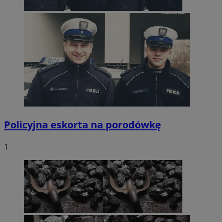
Policyjna eskorta na porodówkę
1