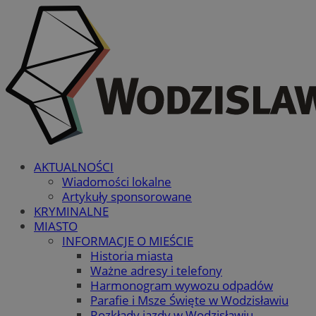
AKTUALNOŚCI
Wiadomości lokalne
Artykuły sponsorowane
KRYMINALNE
MIASTO
INFORMACJE O MIEŚCIE
Historia miasta
Ważne adresy i telefony
Harmonogram wywozu odpadów
Parafie i Msze Święte w Wodzisławiu
Rozkłady jazdy w Wodzisławiu