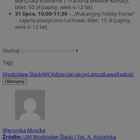
warsztaty kulinarne z Trattorią Włoskie Klimaty,
bilet: 50 zł (zapisy, wiek 6-12 lat)
31 lipca, 10:00-11:30
– „Wakacyjny hobby horse”
– zajęcia plastyczno-ruchowe, bilet: 15 zł (zapisy,
wiek 6-12 lat)
Słuchaj
⏵︎
Tagi:
Wodzisław Śląski
WCK
dzieci
atrakcje
Lato
zabawa
Radość
Udostępnij
Weronika Myszka
Źródło:
UM Wodzisław Śląski / fot. A. Kozielska