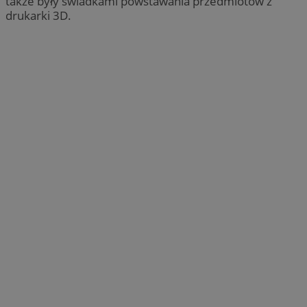
także były świadkami powstawania przedmiotów z
drukarki 3D.