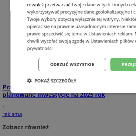
również przetwarzać Twoje dane w tych i innych cel
wykorzystywać precyzyjne dane geolokalizacyjne i c
Twoje wybory dotyczą wyłącznie tej witryny. Niekt
opierać się na prawnie uzasadnionym interesie zami
prawo sprzeciwić się temu w
Ustawieniach reklam
.
chwili wycofać swoją zgodę w
Ustawieniach plików 
prywatności
ODRZUĆ WSZYSTKIE
PRZEJ
POKAŻ SZCZEGÓŁY
Przyszłość Wodzisławia Śląskiego:
planowane inwestycje na 2025 rok
Niezbędne
Wydajność
Targetowani
1
reklama
Niesklasyfikowane
Zobacz również