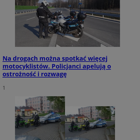
Na drogach można spotkać więcej
motocyklistów. Policjanci apelują o
ostrożność i rozwagę
1