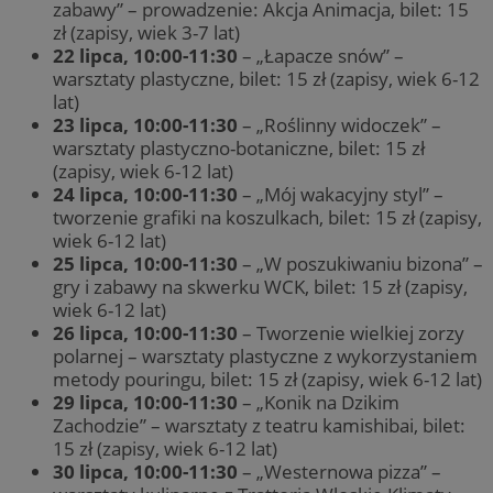
zabawy” – prowadzenie: Akcja Animacja, bilet: 15
zł (zapisy, wiek 3-7 lat)
22 lipca, 10:00-11:30
– „Łapacze snów” –
warsztaty plastyczne, bilet: 15 zł (zapisy, wiek 6-12
lat)
23 lipca, 10:00-11:30
– „Roślinny widoczek” –
warsztaty plastyczno-botaniczne, bilet: 15 zł
(zapisy, wiek 6-12 lat)
24 lipca, 10:00-11:30
– „Mój wakacyjny styl” –
tworzenie grafiki na koszulkach, bilet: 15 zł (zapisy,
wiek 6-12 lat)
25 lipca, 10:00-11:30
– „W poszukiwaniu bizona” –
gry i zabawy na skwerku WCK, bilet: 15 zł (zapisy,
wiek 6-12 lat)
26 lipca, 10:00-11:30
– Tworzenie wielkiej zorzy
polarnej – warsztaty plastyczne z wykorzystaniem
metody pouringu, bilet: 15 zł (zapisy, wiek 6-12 lat)
29 lipca, 10:00-11:30
– „Konik na Dzikim
Zachodzie” – warsztaty z teatru kamishibai, bilet:
15 zł (zapisy, wiek 6-12 lat)
30 lipca, 10:00-11:30
– „Westernowa pizza” –