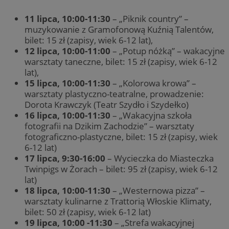
11 lipca, 10:00-11:30
– „Piknik country” –
muzykowanie z Gramofonową Kuźnią Talentów,
bilet: 15 zł (zapisy, wiek 6-12 lat),
12 lipca, 10:00-11:00
– „Potup nóżką” – wakacyjne
warsztaty taneczne, bilet: 15 zł (zapisy, wiek 6-12
lat),
15 lipca, 10:00-11:30
– „Kolorowa krowa” –
warsztaty plastyczno-teatralne, prowadzenie:
Dorota Krawczyk (Teatr Szydło i Szydełko)
16 lipca, 10:00-11:30
– „Wakacyjna szkoła
fotografii na Dzikim Zachodzie” – warsztaty
fotograficzno-plastyczne, bilet: 15 zł (zapisy, wiek
6-12 lat)
17 lipca, 9:30-16:00
– Wycieczka do Miasteczka
Twinpigs w Żorach – bilet: 95 zł (zapisy, wiek 6-12
lat)
18 lipca, 10:00-11:30
– „Westernowa pizza” –
warsztaty kulinarne z Trattorią Włoskie Klimaty,
bilet: 50 zł (zapisy, wiek 6-12 lat)
19 lipca, 10:00 -11:30
– „Strefa wakacyjnej