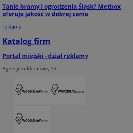
Tanie bramy i ogrodzenia Śląsk? Metbox
oferuje jakość w dobrej cenie
reklama
CookieScriptConsent
4 tygodni
CookieScript
wodzislaw.com.pl
Katalog firm
Portal miejski - dział reklamy
Agencje reklamowe, PR
VISITOR_PRIVACY_METADATA
5 miesi
YouTube
tygod
.youtube.com