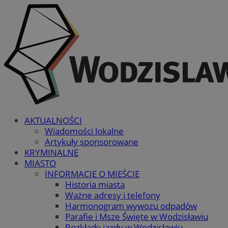
AKTUALNOŚCI
Wiadomości lokalne
Artykuły sponsorowane
KRYMINALNE
MIASTO
INFORMACJE O MIEŚCIE
Historia miasta
Ważne adresy i telefony
Harmonogram wywozu odpadów
Parafie i Msze Święte w Wodzisławiu
Rozkłady jazdy w Wodzisławiu