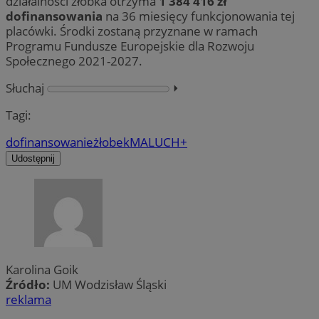
działalności żłobka otrzyma
1 384 416 zł
dofinansowania
na 36 miesięcy funkcjonowania tej
placówki. Środki zostaną przyznane w ramach
Programu Fundusze Europejskie dla Rozwoju
Społecznego 2021-2027.
Słuchaj
⏵︎
Tagi:
dofinansowanie
żłobek
MALUCH+
Udostępnij
Karolina Goik
Źródło:
UM Wodzisław Śląski
reklama