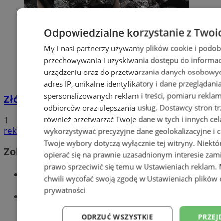
Odpowiedzialne korzystanie z Twoi
My i nasi partnerzy używamy plików cookie i podob
przechowywania i uzyskiwania dostępu do informac
urządzeniu oraz do przetwarzania danych osobowych
adres IP, unikalne identyfikatory i dane przeglądani
spersonalizowanych reklam i treści, pomiaru reklam i
Złóż wniosek o dodatek węglowy
odbiorców oraz ulepszania usług.
Dostawcy stron tr
również przetwarzać Twoje dane w tych i innych cel
1
reklama
wykorzystywać precyzyjne dane geolokalizacyjne i c
Twoje wybory dotyczą wyłącznie tej witryny. Niekt
Zobacz również
opierać się na prawnie uzasadnionym interesie zami
prawo sprzeciwić się temu w
Ustawieniach reklam
.
Wiadomości kryminalne w Wodzisławiu
chwili wycofać swoją zgodę w
Ustawieniach plików 
prywatności
Wiadomości lokalne
ODRZUĆ WSZYSTKIE
PRZEJ