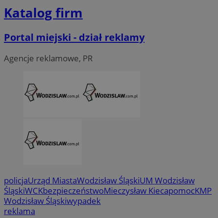
Katalog firm
Portal miejski - dział reklamy
Agencje reklamowe, PR
CookieScriptConsent
4 tygodni
CookieScript
wodzislaw.com.pl
policja
Urząd Miasta
Wodzisław Śląski
UM Wodzisław
Śląski
WCK
bezpieczeństwo
Mieczysław Kieca
pomoc
KMP
Wodzisław Śląski
wypadek
reklama