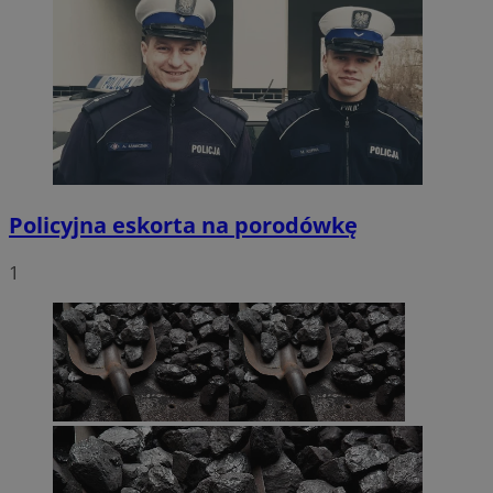
Policyjna eskorta na porodówkę
1