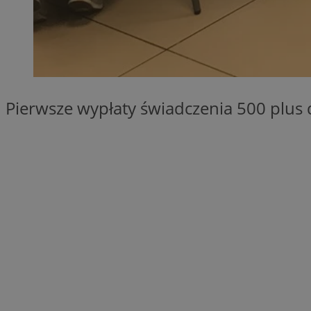
QeSessID
SessID
MvSessID
INGRESSCOOKIE
Pierwsze wypłaty świadczenia 500 plus 
euds
__cf_bm
li_gc
__Secure-ROLLOU