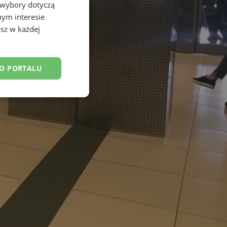
 wybory dotyczą
nym interesie
sz w każdej
DO PORTALU
esklasyfikowane
ane
owanie użytkownika i
j.