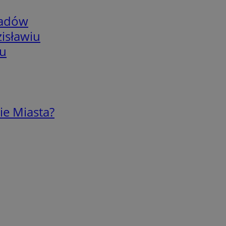
adów
isławiu
iu
ie Miasta?