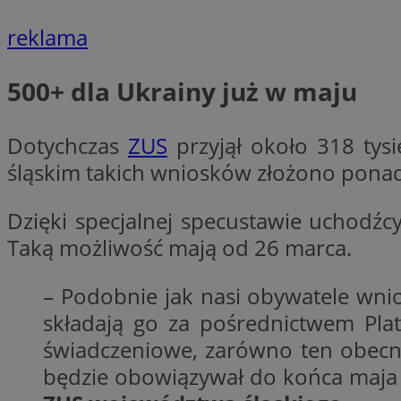
reklama
CookieScriptConse
500+ dla Ukrainy już w maju
VISITOR_PRIVACY_
Dotychczas
ZUS
przyjął około 318 tys
śląskim takich wniosków złożono ponad 
Dzięki specjalnej specustawie uchodźc
Taką możliwość mają od 26 marca.
suid
– Podobnie jak nasi obywatele wnio
składają go za pośrednictwem Pla
świadczeniowe, zarówno ten obecny
Nazwa
Pro
Nazwa
Nazwa
będzie obowiązywał do końca maja
Do
Nazwa
ustat_bzgfew1atv22
sa-user-id
google_push
.bi