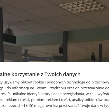
lne korzystanie z Twoich danych
rzy używamy plików cookie i podobnych technologii do przechow
ępu do informacji na Twoim urządzeniu oraz do przetwarzania 
dres IP, unikalne identyfikatory i dane przeglądania, w celu wyświ
h reklam i treści, pomiaru reklam i treści, analizy odbiorców or
tron trzecich (1845)
mogą również przetwarzać Twoje dane w tych