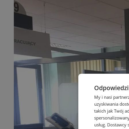
Odpowiedzia
My i nasi partne
uzyskiwania dost
takich jak Twój a
spersonalizowanyc
usług.
Dostawcy s