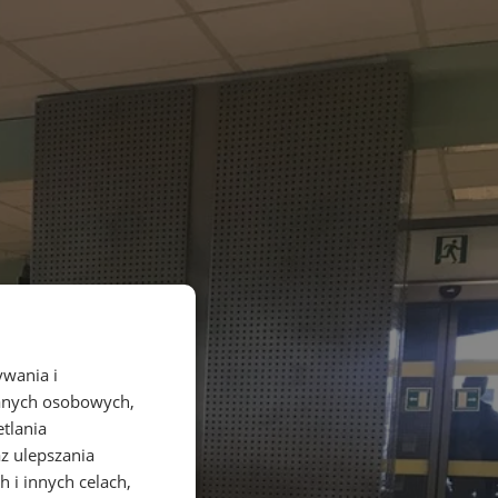
ywania i
danych osobowych,
etlania
az ulepszania
 i innych celach,