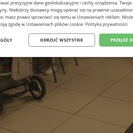
wać precyzyjne dane geolokalizacyjne i cechy urządzenia. Twoje
tryny. Niektórzy dostawcy mogą opierać się na prawnie uzasadnio
ie; masz prawo sprzeciwić się temu w
Ustawieniach reklam
. Może
woją zgodę w
Ustawieniach plików cookie
.
Polityka prywatności
EGÓŁY
ODRZUĆ WSZYSTKIE
PRZEJDŹ 
Wydajność
Targetowanie
Funkcjonalność
Ni
ezbędne
Wydajność
Targetowanie
Funkcjonalność
Niesklasyfikow
ie umożliwiają korzystanie z podstawowych funkcji strony internetowej, takich jak log
Bez niezbędnych plików cookie nie można prawidłowo korzystać ze strony internetowe
Okres
Provider
/
Domena
Opis
przechowywania