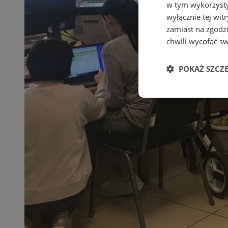
w tym wykorzysty
wyłącznie tej wi
zamiast na zgodz
chwili wycofać s
POKAŻ SZCZ
Niezbędne
Ni
Niezbędne pliki cook
zarządzanie kontem. 
Nazwa