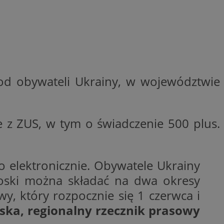
ctwem bezpiecznych
 tym samym
nych danych.
rzez usługę Cookie-
preferencji
 na pliki cookie.
ookie Cookie-
nformacje o zgodzie
od obywateli Ukrainy, w województwie
ncjach dotyczących
ia z witryny.
olityki prywatności
ich przestrzeganie
temu użytkownik nie
woich preferencji,
e z ZUS, w tym o świadczenie 500 plus.
 z regulacjami
 identyfikatora
o elektronicznie. Obywatele Ukrainy
ioski można składać na dwa okresy
, który rozpocznie się 1 czerwca i
ska, regionalny rzecznik prasowy
 i przechowywania
ia interakcji