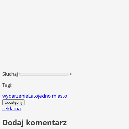
Słuchaj
⏵︎
Tagi:
wydarzenie
Lato
jedno miasto
Udostępnij
reklama
Dodaj komentarz