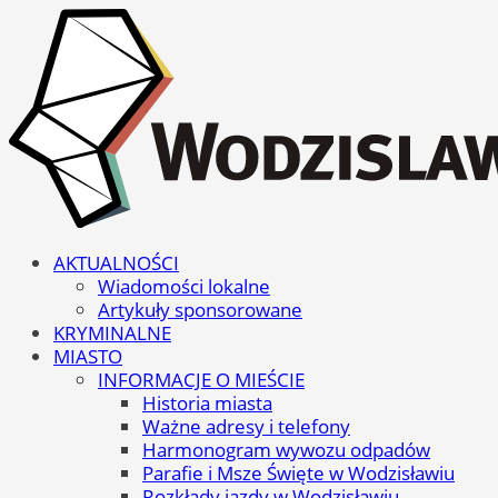
AKTUALNOŚCI
Wiadomości lokalne
Artykuły sponsorowane
KRYMINALNE
MIASTO
INFORMACJE O MIEŚCIE
Historia miasta
Ważne adresy i telefony
Harmonogram wywozu odpadów
Parafie i Msze Święte w Wodzisławiu
Rozkłady jazdy w Wodzisławiu