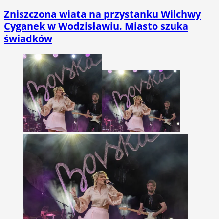
Zniszczona wiata na przystanku Wilchwy
Cyganek w Wodzisławiu. Miasto szuka
świadków