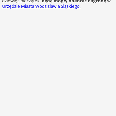
dziewięć pieczątek,
będą mogły odebrać nagrodę
w
Urzędzie Miasta Wodzisławia Śląskiego.