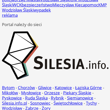
Śląski
WCK
bezpieczeństwo
Mieczysław Kieca
pomoc
KMP
Wodzisław Śląski
wypadek
reklama
Portal należy do sieci
Bytom
-
Chorzów
-
Gliwice
-
Katowice
-
Łaziska Górne
-
Mikołów
-
Mysłowice
-
Orzesze
-
Piekary Śląskie
-
Pyskowice
-
Ruda Śląska
-
Rybnik
-
Siemianowice
-
Silesia.info.pl
-
Sosnowiec
-
Świętochłowice
-
Tychy
-
Wodzisław
-
Zabrze
-
Żory