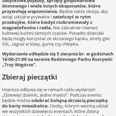
zabytkowe pojazdy, sprzęty gospodarstwa
domowego i wiele innych eksponatów, które
przywołają wspomnienia.
Będzie także okazja, aby
wziąć udział w prywatce i
zatańczyć w rytm
przebojów, które kiedyś rozbrzmiewały z
magnetofonów i radia.
Nie zabraknie również
kultowej kuchni tamtych czasów. Ponadto dzieciaki
będą mogły korzystać ze skrzaciego kąciku, strefy gier
XXL, zagrać w klasy, gumę czy chłopka.
Wydarzenie odbędzie się 5 sierpnia br. w godzinach
16:00-21:00 na terenie Rodzinnego Parku Rozrywki
„Trzy Wzgórza”.
Zbieraj pieczątki
Impreza odbywa się w ramach cyklu wydarzeń
„Dziewięć dzielnic, jedno miasto”. Podczas eventu
będzie można
odebrać kolejną skrzacią pieczątkę
do karty mieszkańca.
Osoby, którym wezmą udział
we wszystkich dziewięciu eventach, które zbiorą