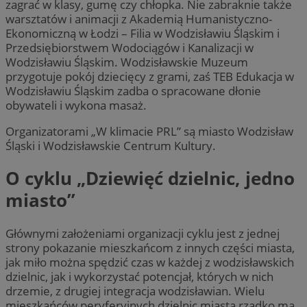
zagrać w klasy, gumę czy chłopka. Nie zabraknie także
warsztatów i animacji z Akademią Humanistyczno-
Ekonomiczną w Łodzi – Filia w Wodzisławiu Śląskim i
Przedsiębiorstwem Wodociągów i Kanalizacji w
Wodzisławiu Śląskim. Wodzisławskie Muzeum
przygotuje pokój dziecięcy z grami, zaś TEB Edukacja w
Wodzisławiu Śląskim zadba o spracowane dłonie
obywateli i wykona masaż.
Organizatorami „W klimacie PRL” są miasto Wodzisław
Śląski i Wodzisławskie Centrum Kultury.
O cyklu „Dziewięć dzielnic, jedno
miasto”
Głównymi założeniami organizacji cyklu jest z jednej
strony pokazanie mieszkańcom z innych części miasta,
jak miło można spędzić czas w każdej z wodzisławskich
dzielnic, jak i wykorzystać potencjał, których w nich
drzemie, z drugiej integracja wodzisławian. Wielu
mieszkańców peryferyjnych dzielnic miasta rzadko ma