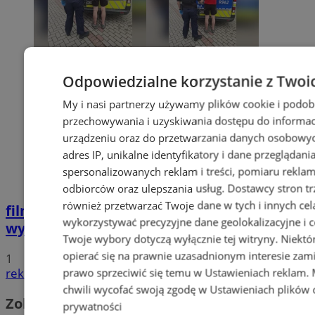
Odpowiedzialne korzystanie z Twoi
My i nasi partnerzy używamy plików cookie i podob
przechowywania i uzyskiwania dostępu do informac
urządzeniu oraz do przetwarzania danych osobowych
adres IP, unikalne identyfikatory i dane przeglądani
spersonalizowanych reklam i treści, pomiaru reklam i
odbiorców oraz ulepszania usług.
Dostawcy stron tr
również przetwarzać Twoje dane w tych i innych cel
film
Potrącił seniorkę i uciekł z miejsca
wykorzystywać precyzyjne dane geolokalizacyjne i c
wypadku. 20-latek trafił do aresztu
Twoje wybory dotyczą wyłącznie tej witryny. Niekt
opierać się na prawnie uzasadnionym interesie zami
1
prawo sprzeciwić się temu w
Ustawieniach reklam
.
reklama
chwili wycofać swoją zgodę w
Ustawieniach plików 
Zobacz również
prywatności