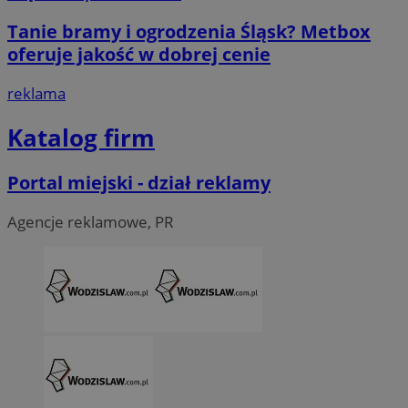
Tanie bramy i ogrodzenia Śląsk? Metbox
oferuje jakość w dobrej cenie
reklama
Katalog firm
Portal miejski - dział reklamy
Agencje reklamowe, PR
CookieScriptConsent
4 tygodni
CookieScript
wodzislaw.com.pl