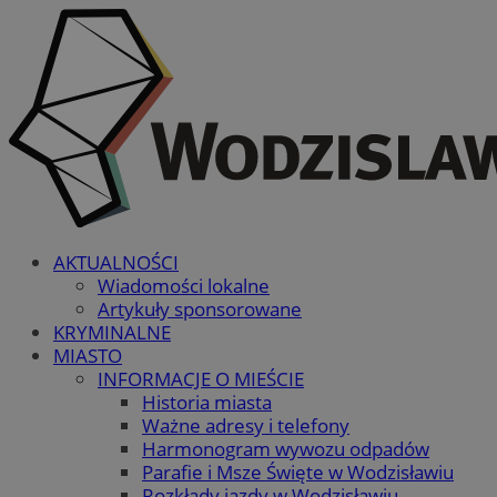
AKTUALNOŚCI
Wiadomości lokalne
Artykuły sponsorowane
KRYMINALNE
MIASTO
INFORMACJE O MIEŚCIE
Historia miasta
Ważne adresy i telefony
Harmonogram wywozu odpadów
Parafie i Msze Święte w Wodzisławiu
Rozkłady jazdy w Wodzisławiu